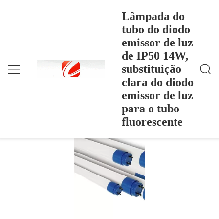
Lâmpada do
tubo do diodo
emissor de luz
Lâmpada Do Tubo Do Diodo Emissor De Luz De IP
Casa
>
Products
>
50 14W, Substituição Clara Do Diodo Emissor De Lu
de IP50 14W,
Z Para O Tubo Fluorescente
Lâmpada do tubo do diodo emissor de
substituição
luz de IP50 14W, substituição clara do
clara do diodo
diodo emissor de luz para o tubo
emissor de luz
fluorescente
para o tubo
fluorescente