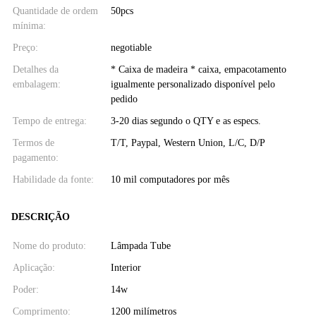
Quantidade de ordem
50pcs
mínima:
Preço:
negotiable
Detalhes da
* Caixa de madeira * caixa, empacotamento
embalagem:
igualmente personalizado disponível pelo
pedido
Tempo de entrega:
3-20 dias segundo o QTY e as especs.
Termos de
T/T, Paypal, Western Union, L/C, D/P
pagamento:
Habilidade da fonte:
10 mil computadores por mês
DESCRIÇÃO
Nome do produto:
Lâmpada Tube
Aplicação:
Interior
Poder:
14w
Comprimento:
1200 milímetros