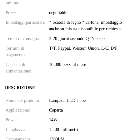
minimo:
Prezzo:
negotiable
Imballaggi particolari:
* Scatola di legno * cartone, imballaggio
anche su misura disponibile per richiesta
Tempi di consegna:
3-20 giorni secondo QTY e spec.
Termini di
T/T, Paypal, Western Union, L/C, D/P
pagamento:
Capacità di
10.000 pezzi al mese
alimentazione:
DESCRIZIONE
Nome del prodotto:
Lampada LED Tube
Applicazione:
Coperta
Power:
14W
Lunghezza:
1.200 millimetri
Cambiamento
1300LM