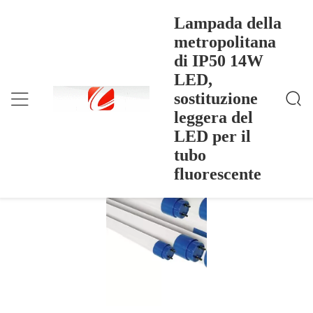
Lampada della
metropolitana
di IP50 14W
Lampada Della Metropolitana Di IP50 14W LED, So
Casa
>
Products
>
Stituzione Leggera Del LED Per Il Tubo Fluorescente
LED,
Lampada della metropolitana di IP50
sostituzione
14W LED, sostituzione leggera del LED
leggera del
per il tubo fluorescente
LED per il
tubo
fluorescente