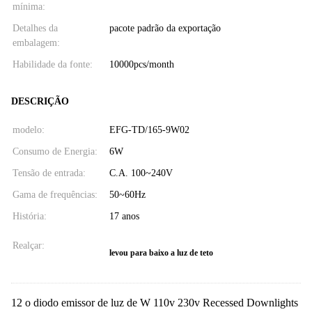
mínima:
Detalhes da
pacote padrão da exportação
embalagem:
Habilidade da fonte:
10000pcs/month
DESCRIÇÃO
modelo:
EFG-TD/165-9W02
Consumo de Energia:
6W
Tensão de entrada:
C.A. 100~240V
Gama de frequências:
50~60Hz
História:
17 anos
Realçar:
levou para baixo a luz de teto
12 o diodo emissor de luz de W 110v 230v Recessed Downlights