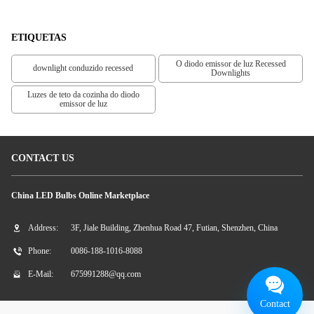
Teto Do Diodo Emissor De Luz Para
Lojas
ETIQUETAS
O diodo emissor de luz Recessed
downlight conduzido recessed
Downlights
Luzes de teto da cozinha do diodo
emissor de luz
CONTACT US
China LED Bulbs Online Marketplace
Address:
3F, Jiale Building, Zhenhua Road 47, Futian, Shenzhen, China
Phone:
0086-188-1016-8088
E-Mail:
675991288@qq.com
Contact