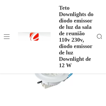
Teto
Downlights do
diodo emissor
Teto Downlights Do Diodo Emissor De Luz Da Sala
Casa
>
Products
>
De Reunião 110v 230v, Diodo Emissor De Luz Dow
de luz da sala
Nlight De 12 W
Teto Downlights do diodo emissor de luz
de reunião
da sala de reunião 110v 230v, diodo
110v 230v,
emissor de luz Downlight de 12 W
diodo emissor
de luz
Downlight de
12 W