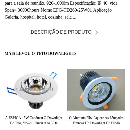
para a sala de reunião, 920-1000lm Especificação: IP 40, vida
Span> 30000hours Nome EFG-TD260-25W01 Aplicação
Galeria, hospital, hotel, cozinha, sala ...
DESCRIÇÃO DE PRODUTO
MAIS LEVOU O TETO DOWNLIGHTS
De
A ESPIGA 15W Conduziu O Downlight
O Alumínio 25w Aquece As Lâmpadas
Do Teto, Móvel, Lúmen Alto 3 Da
Brancas Do Downlight Do Diodo
Do
Garantia Anos De Downlight Do Teto
Emissor De Luz Do Chuveiro, Luzes De
D