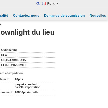
French
alité
Contactez-nous
Demande de soumission
Nouvelles
D
ownlight du lieu
t:
Guangzhou
EFG
CE,ISO and ROHS
EFG-TD/165-9W02
nt et expédition:
de min:
10pcs
paquet standard
d&#39;exportation
ionnement:
10000pcs/month