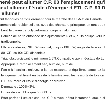
mené peut allumer C.P. 90 l'emplacement q
peut allumer l'étoile d'énergie d'ETL C.P. 9
s'allumer
ont fabriqués particulièrement pour le marché des USA et du Canada. C
ommerciale résidentielle et, avec des charaters principaux en tant que 
Lentille givrée de polycarbonate, corps en aluminium
Pouces de boîte enfoncée des ajustements 5 et 6, puits équipé vers l
traditionnelle.
Efficacité élevée, 70lm/W minimal, jusqu'à 80lm/W, angle de faisceau 
80+CRI ou 90+CRI disponible
Triac obscurcissant le minimum à 3%.Compatible aux rhéostats de Lut
Approprié à l'emplacement sec, humide, humide
Facile à installer : enlevez la lampe existante et équilibrez, attachez l
le logement et fixent en bas de la lumière avec les ressorts de torsion
ETL énuméré et étoile d'énergie approuvée
Dimmable : 100%~3%.
Durée de vie : Plus que 50000Hrs.
Effet parfait : Lumière chaude, C.P. élevée, début instantané, aucun c