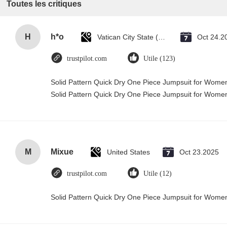
Toutes les critiques
H
h*o
Vatican City State (Holy See)
Oct 24.2
trustpilot.com
Utile (123)
Solid Pattern Quick Dry One Piece Jumpsuit for Wom
Solid Pattern Quick Dry One Piece Jumpsuit for Wom
M
Mixue
United States
Oct 23.2025
trustpilot.com
Utile (12)
Solid Pattern Quick Dry One Piece Jumpsuit for Wom