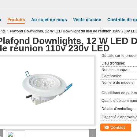
n
Produits
Au sujet de nous
Visite d'usine
Contrôle de qu
ghts
Plafond Downlights, 12 W LED Downlight du lieu de réunion 110v 230v LE
Plafond Downlights, 12 W LED D
de réunion 110v 230v LED
Détails sur le produi
Lieu d'origine:
Nom de marque:
Certification:
Numéro de modèle:
Conditions de paieme
Quantité de comman
Détails d'emballage:
Capacité d'approvis
Contact