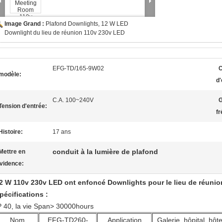
Image Grand :
Plafond Downlights, 12 W LED
Downlight du lieu de réunion 110v 230v LED
EFG-TD/165-9W02
modèle:
d'
C.A. 100~240V
Tension d'entrée:
f
Histoire:
17 ans
conduit à la lumière de plafond
Mettre en
vidence:
2 W 110v 230v LED ont enfoncé Downlights pour le lieu de réunio
pécifications :
P 40, la vie Span> 30000hours
Nom
EFG-TD260-
Application
Galerie, hôpital, hôte