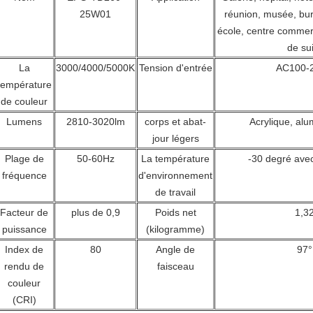
25W01
réunion, musée, bur
école, centre commerci
de sui
La
3000/4000/5000K
Tension d'entrée
AC100-
température
de couleur
Lumens
2810-3020lm
corps et abat-
Acrylique, al
jour légers
Plage de
50-60Hz
La température
-30 degré ave
fréquence
d'environnement
de travail
Facteur de
plus de 0,9
Poids net
1,3
puissance
(kilogramme)
Index de
80
Angle de
97°
rendu de
faisceau
couleur
(CRI)