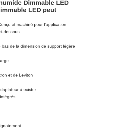
u'humide Dimmable LED
0 Dimmable LED peut
onçu et machiné pour l'application
ci-dessous :
e bas de la dimension de support légère
large
ron et de Leviton
'adaptateur à exister
 intégrés
lignotement.