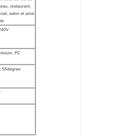
eau, restaurant,
al, salon et ainsi
te
240V
uminium, PC
c 55degree
2