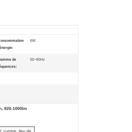
Consommation
6W
énergie:
Gamme de
50~60Hz
réquences:
n, 920-1000lm
l, cuisine, lieu de