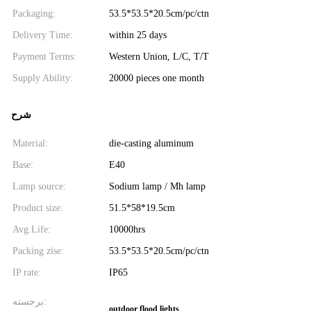
Packaging:
53.5*53.5*20.5cm/pc/ctn
Delivery Time:
within 25 days
Payment Terms:
Western Union, L/C, T/T
Supply Ability:
20000 pieces one month
شرح
Material:
die-casting aluminum
Base:
E40
Lamp source:
Sodium lamp / Mh lamp
Product size:
51.5*58*19.5cm
Avg.Life:
10000hrs
Packing zise:
53.5*53.5*20.5cm/pc/ctn
IP rate:
IP65
برجسته:
outdoor flood lights