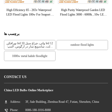
of
High Efficiency 85 - 265v Waterproof
High Purity Waterproof Garden LED
Ex
00k
LED Flood Lights 100w For Seaport /
Flood Lights 3000 - 6000k , 10w LED
Marketplace
Floodlights
برچسب ها
نورافکن led 10 واتی، چراغ سیل led 12
outdoor flood lights
ولت، ساندویچ ساز در آرگوس، لامپ
100 وات، چراغ سیلاب در فضای باز،
چراغ سیل 100 واتی، چراغ سیل ال ای
1000w metal halide floodlight
دی 10 وات، لامپ سیلاب با باتری، چراغ
های لامپ led با ارتفاع بالا، نورافکن
بیرونی
CONTACT US
China LED Bulbs Online Marketplace
Address:
3F, Jiale Building, Zhenhua Road 47, Futian, Shenzhen, China
Phone:
0086-188-1016-8088