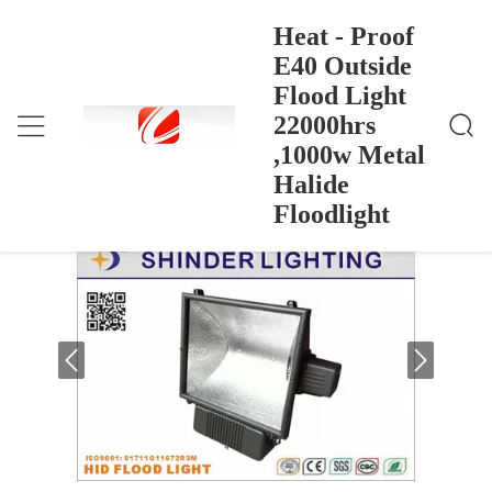
Heat - Proof
E40 Outside
Flood Light
Heat - Proof E40 Outside Flood Light 22000hrs ,100
خانه
>
Products
>
0w Metal Halide Floodlight
22000hrs
Heat - Proof E40 Outside Flood Light
,1000w Metal
22000hrs ,1000w Metal Halide
Halide
Floodlight
Floodlight