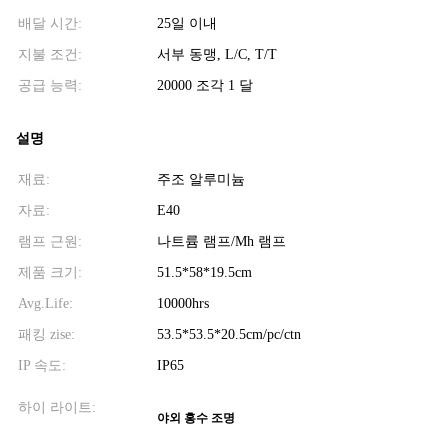
배달 시간:
25일 이내
지불 조건:
서부 동맹, L/C, T/T
공급 능력:
20000 조각 1 달
설명
재료:
주조 알루미늄
자료:
E40
램프 근원:
나트륨 램프/Mh 램프
제품 크기:
51.5*58*19.5cm
Avg.Life:
10000hrs
패킹 zise:
53.5*53.5*20.5cm/pc/ctn
IP 속도:
IP65
하이 라이트:
야외 홍수 조명