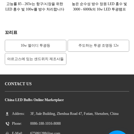
 이상
고능률 85 - 265v는 항구/시장을 위한
높은 순수성 방수 정원 LED 홍수 빛
여
합니
LED 홍수 빛 100w를 방수 처리합니다
3000 - 6000k의 10w LED 투광램프
부
꼬리표
10w 엘이디 투광등
주도하는 투광 조명등 12v
아르고스에 있는 샌드위치 제조사들
CONTACT US
China LED Bulbs Online Marketplace
Address:
3F, Jiale Building, Zhenhua Road 47, Futian, Shenzhen, China
Phone:
0086-188-1016-8088
E-Mail:
675991288@qq.com