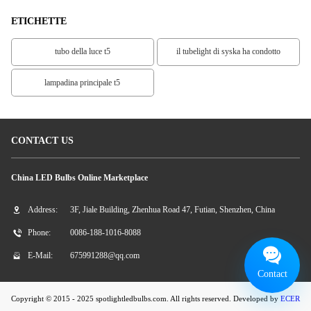
ETICHETTE
tubo della luce t5
il tubelight di syska ha condotto
lampadina principale t5
CONTACT US
China LED Bulbs Online Marketplace
Address:
3F, Jiale Building, Zhenhua Road 47, Futian, Shenzhen, China
Phone:
0086-188-1016-8088
E-Mail:
675991288@qq.com
Contact
Copyright © 2015 - 2025 spotlightledbulbs.com. All rights reserved. Developed by
ECER