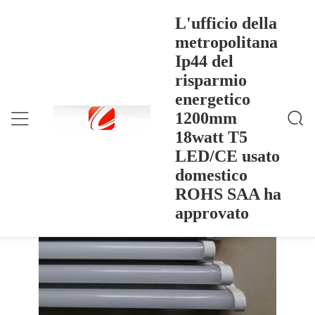
L'ufficio della
metropolitana
Ip44 del
L'ufficio Della Metropolitana Ip44 Del Risparmio Ene
Casa
>
Products
>
Rgetico 1200mm 18watt T5 LED/CE Usato Domestic
risparmio
O ROHS SAA Ha Approvato
L'ufficio della metropolitana Ip44 del
energetico
risparmio energetico 1200mm 18watt
1200mm
T5 LED/CE usato domestico ROHS
18watt T5
SAA ha approvato
LED/CE usato
domestico
ROHS SAA ha
approvato