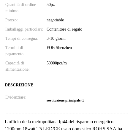
Quantità di ordine
50pz
minimo:
Prezzo:
negotiable
Imballaggi particolari:
Contenitore di regalo
Tempi di consegna:
3-10 giorni
Termini di
FOB Shenzhen
pagamento:
Capacità di
50000pcs/m
alimentazione:
DESCRIZIONE
Evidenziare:
sostituzione principale t5
L'ufficio della metropolitana Ip44 del risparmio energetico
1200mm 18watt T5 LED/CE usato domestico ROHS SAA ha