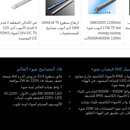
 أنبوب
SMD2835 1200mm
ارتفاع سطوع 1600LM T5
في الأماكن المغلقة 2 قدم
يئة
17W T5 led أنبوب ضوء
18W أدى أنبوب مصابيح
4 أقدام الأنبوب أدى 12V
energy-saving
للمستشفيات
24V DC T5 أضواء ROHS
5000K/6000K 130lm/ث
CE المعتمدة
l فيضان ضوء
قاد المصابيح ضوء العالم
50 وات IP66 الأضواء الكاشفة خارج مقاوم
فائق سطوع E14 عرنوس الذرة led شمعة
للماء LED لإضاءة المشهد، في الهواء
خفيف بصيلة 2W ac 220V, ce موافقة
لق بقعة ضوء
7 واط بقيادة العالم لمبة ضوء
30 واط 6000K ~ 6500K الخارجي للماء
8W 3000K LED غلوب الأنوار AC110V -
IP للحديقة
220V، LED الخفيفة غلوب لمبات
ء بقيادة
الألومنيوم الصمام أضواء لمبة غلوب
للماء أدى ضوء الفيضانات قاد 20W ضوء
لان عن تطبيق في الهواء الطلق