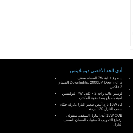
أدى الحد الأقصى دوونلايتس
سطوع عالية 7W الصمام سقف
Downlights، 2000LM Downlights الصمام
3 عاكس
لومينز عالية راحة 2 × 7W LED البوليفيين
لمبة مصباح بقعة ضوء للمكتب
قاد 10W بارد أبيض صغير النازل/غرفة حمّام
سقف النازل 120 درجة
15W COB أدى النازل السقف، منقولة،
ارتفاع التجويف 3 سنوات الضمان السقف
النازل