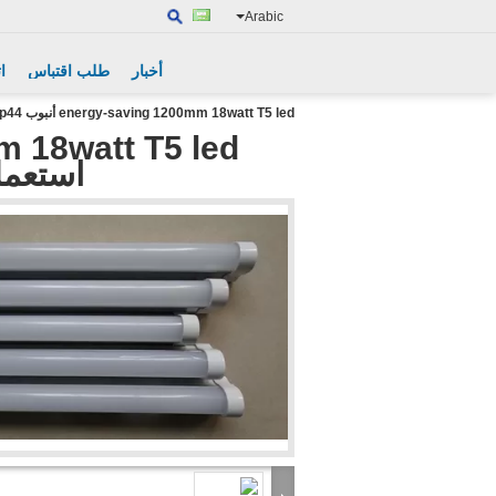
Arabic
أخبار
طلب اقتباس
ا
energy-saving 1200mm 18watt T5 led أنبوب Ip44 استعمل مكتب/منزل ce ROHS SAA يوافق
استعمل مكتب