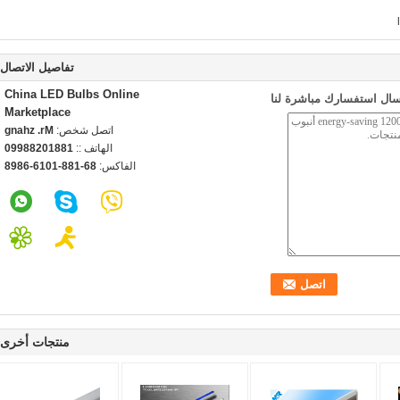
تفاصيل الاتصال
China LED Bulbs Online
سال استفسارك مباشرة لنا
Marketplace
اتصل شخص:
Mr. zhang
الهاتف ::
18810288990
الفاكس:
86-188-1016-6898
منتجات أخرى