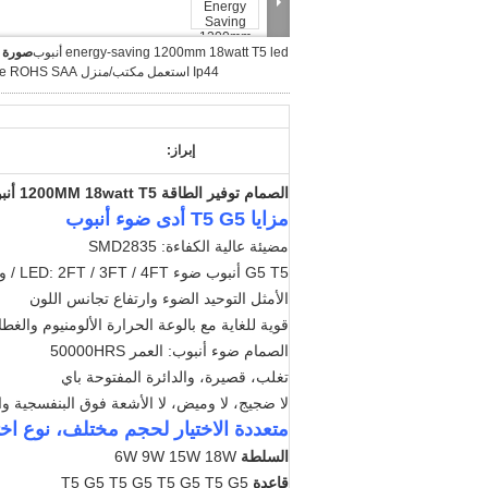
energy-saving 1200mm 18watt T5 led أنبوب
صورة ك
Ip44 استعمل مكتب/منزل ce ROHS SAA يوافق
إبراز:
الصمام توفير الطاقة 1200MM 18watt T5 أنبوب IP44 مكتب / الرئيسية المستخدمة CE بنفايات الشعيبة وافق
مزايا T5 G5 أدى ضوء أنبوب
مضيئة عالية الكفاءة: SMD2835
G5 T5 أنبوب ضوء LED: 2FT / 3FT / 4FT / و 6ft / 8FT، البديل المثالي
الأمثل التوحيد الضوء وارتفاع تجانس اللون
قوية للغاية مع بالوعة الحرارة الألومنيوم والغطا
الصمام ضوء أنبوب: العمر 50000HRS
تغلب، قصيرة، والدائرة المفتوحة باي
لا ضجيج، لا وميض، لا الأشعة فوق البنفسجية والأشعة
متعددة الاختيار لحجم مختلف، نوع اخت
السلطة
6W 9W 15W 18W
قاعدة
T5 G5
T5 G5 T5 G5
T5 G5