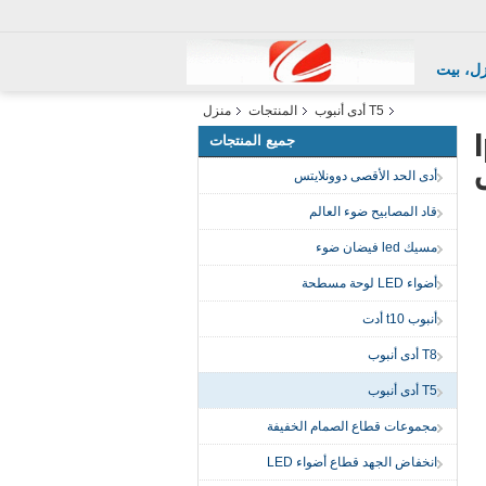
ل، بيت
T5 أدى أنبوب
المنتجات
منزل
بوب Ip44
جميع المنتجات
أدى الحد الأقصى دوونلايتس
قاد المصابيح ضوء العالم
مسيك led فيضان ضوء
أضواء LED لوحة مسطحة
أنبوب t10 أدت
T8 أدى أنبوب
T5 أدى أنبوب
مجموعات قطاع الصمام الخفيفة
انخفاض الجهد قطاع أضواء LED