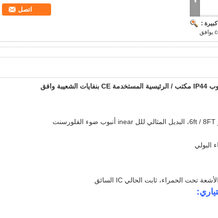
اتصل
بيرة :
للل
inear أنبوب ضوء الفلورسنت
ء البولي
 تحت الحمراء، ثابت الحالي IC السائق
ياري: