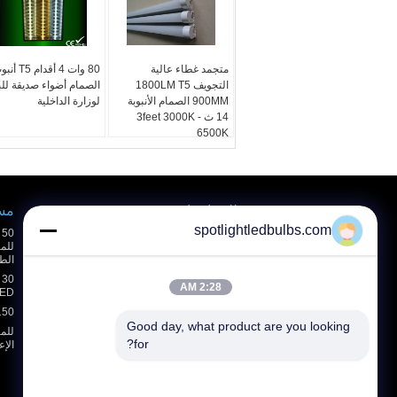
متجمد غطاء عالية
80 وات 4 أقدام T5
التجويف 1800LM T5
الصمام أضواء صديقة للب
900MM الصمام الأنبوبة
لوزارة الداخلية
14 ث 3feet 3000K -
6500K
طلب اقتباس
مسيك ed
spotlightledbulbs.com
إرسال
الط
2:28 AM
LED الأضواء الكاشفة 65
E-Mail
خريطة الموقع
|
150 وات الأضواء الكاشفة للما
Good day, what product are you looking 
for?
الإع