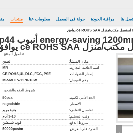
تصل بنا
مراقبة الجودة
جولة في المعمل
معلومات عنا
منتجات
منز
energy-saving 1200mm 18watt T5 led أن
/منزل ce ROHS SAA يوافق
تفاصيل المنتج:
مكان المنشأ:
الصين
اسم العلامة التجارية:
MR
إصدار الشهادات:
CE,ROHS,UL,DLC, FCC, PSE
رقم الموديل:
MR-MCT5-1170-18W
شروط الدفع والشحن:
الحد الأدنى لكمية:
50pcs
الأسعار:
negotiable
تفاصيل التغليف:
هدية مربع
وقت التسليم:
3-10 أيام
شروط الدفع:
فوب شنتشن
القدرة على العرض:
50000pcs/m