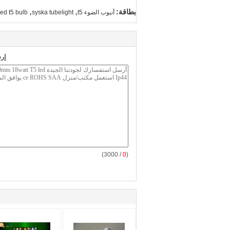
,
,
بطاقة:
أنبوب الضوء t5
syska tubelight
led t5 bulb
إر
/ 3000)
0
(