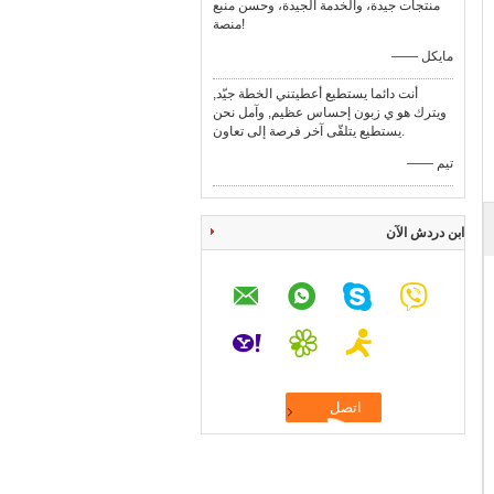
منتجات جيدة، والخدمة الجيدة، وحسن منبع
منصة!
—— مايكل
أنت دائما يستطيع أعطيتني الخطة جيّد,
ويترك هو ي زبون إحساس عظيم, وآمل نحن
يستطيع يتلقّى آخر فرصة إلى تعاون.
—— تيم
ابن دردش الآن