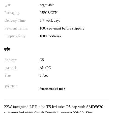
मूल्य:
negotiable
Packaging:
25PCS/CTN
Delivery Time:
5-7 work days
Payment Terms:
100% payment before shipping
Supply Ability:
10000pcs/week
वर्णन
End cap:
G5
material:
AL+PC
Size:
5 feet
हाई लाइट:
fluorescent led tube
22W integrated LED tube T5 led tube G5 cap with SMD5630
sumsung led chips Quick Detail: 1. power: 22W 2. Size: