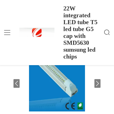
22W
integrated
LED tube T5
22W Integrated LED Tube T5 Led Tube G5 Cap With
होम
>
Products
>
SMD5630 Sumsung Led Chips
led tube G5
22W integrated LED tube T5 led tube
cap with
G5 cap with SMD5630 sumsung led
SMD5630
chips
sumsung led
chips