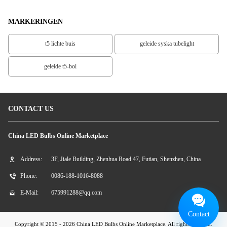
MARKERINGEN
t5 lichte buis
geleide syska tubelight
geleide t5-bol
CONTACT US
China LED Bulbs Online Marketplace
Address:
3F, Jiale Building, Zhenhua Road 47, Futian, Shenzhen, China
Phone:
0086-188-1016-8088
E-Mail:
675991288@qq.com
Contact
Copyright © 2015 - 2026 China LED Bulbs Online Marketplace. All rights reserved.