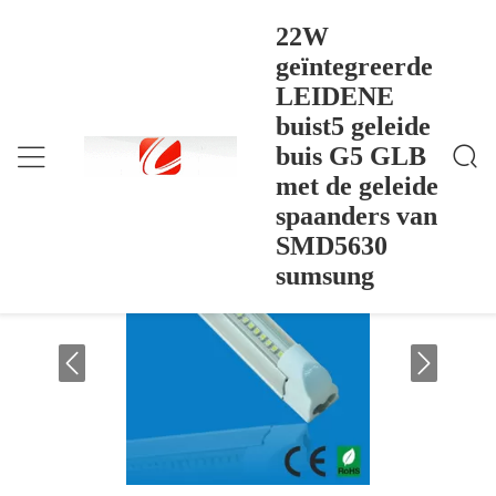
22W
geïntegreerde
LEIDENE
22W Geïntegreerde LEIDENE Buist5 Geleide Buis G
Thuis
>
Products
>
5 GLB Met De Geleide Spaanders Van SMD5630 Su
buist5 geleide
Msung
22W geïntegreerde LEIDENE buist5
buis G5 GLB
geleide buis G5 GLB met de geleide
met de geleide
spaanders van SMD5630 sumsung
spaanders van
SMD5630
sumsung