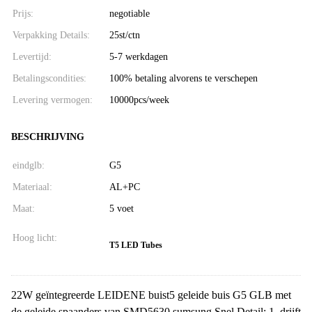
Prijs:
negotiable
Verpakking Details:
25st/ctn
Levertijd:
5-7 werkdagen
Betalingscondities:
100% betaling alvorens te verschepen
Levering vermogen:
10000pcs/week
BESCHRIJVING
eindglb:
G5
Materiaal:
AL+PC
Maat:
5 voet
Hoog licht:
T5 LED Tubes
22W geïntegreerde LEIDENE buist5 geleide buis G5 GLB met
de geleide spaanders van SMD5630 sumsung Snel Detail: 1. drijft