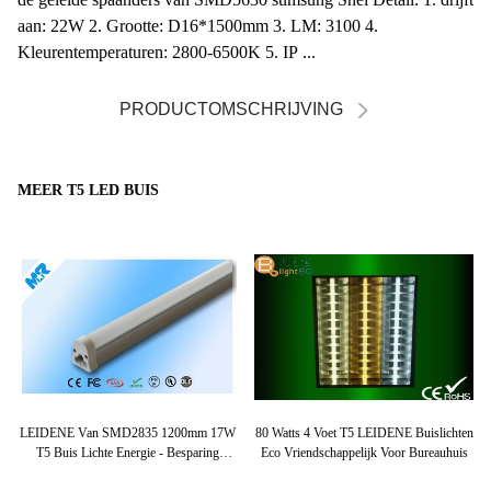
aan: 22W 2. Grootte: D16*1500mm 3. LM: 3100 4.
Kleurentemperaturen: 2800-6500K 5. IP ...
PRODUCTOMSCHRIJVING
MEER T5 LED BUIS
ide
LEIDENE Van SMD2835 1200mm 17W
80 Watts 4 Voet T5 LEIDENE Buislichten
B
T5 Buis Lichte Energie - Besparing
Eco Vriendschappelijk Voor Bureauhuis
H
5000K/6000K 130lm/w