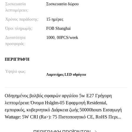
Συσκευασία
Συσκευασία δώρου
λεπτομέρειες:
Χρόνος παράδοσης:
15 ημέρες
Όροι πληρωμής:
FOB Shanghai
Δυνατότητα
1000, 00PCS/week
προσφοράς:
ΠΕΡΙΓΡΑΦΉ
Υψηλό φως:
Λαμπτήρες LED υδρόγειο
Οδηγημένος βολβός σφαιρών αργιλίου 5w E27 Γρήγορη
λεπτομέρεια: Όνομα Hslglm-05 Εφαρμογή Residental,
εμπορικός, κυβερνητικό Διάρκεια ζωής 50000hours Εισαγωγή
Wattage: 5W CRI (Ra>): 75 Πιστοποιητικό CE, RoHS Περι...