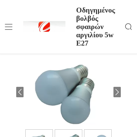
Οδηγημένος
βολβός
σφαιρών
Οδηγημένος Βολβός Σφαιρών Αργιλίου 5w E27
Σπίτι
>
Products
>
αργιλίου 5w
Οδηγημένος βολβός σφαιρών αργιλίου
E27
5w E27