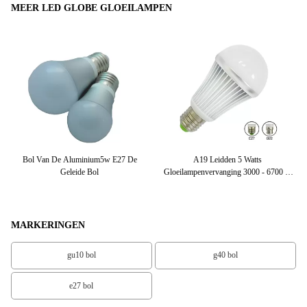
MEER LED GLOBE GLOEILAMPEN
ble
Bol Van De Aluminium5w E27 De
A19 Leidden 5 Watts
5 
Geleide Bol
Gloeilampenvervanging 3000 - 6700 K
X
50 - 60 Herz
MARKERINGEN
gu10 bol
g40 bol
e27 bol