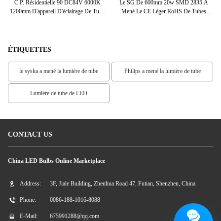
nt
C.P. Résidentielle 90 DC84V 6000K
Le SG De 600mm 20w SMD 2835 A
9
el,
1200mm D'appareil D'éclairage De Tube
Mené Le CE Léger RoHS De Tubes
De T8 LED
Mené Par T10 Avec 3 Ans De Garantie
ÉTIQUETTES
le syska a mené la lumière de tube
Philips a mené la lumière de tube
Lumière de tube de LED
CONTACT US
China LED Bulbs Online Marketplace
Address:
3F, Jiale Building, Zhenhua Road 47, Futian, Shenzhen, China
Phone:
0086-188-1016-8088
E-Mail:
675991288@qq.com