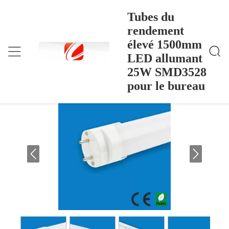
Tubes du
rendement
élevé 1500mm
Tubes Du Rendement Élevé 1500mm LED Allumant
Accueil
>
Products
>
25W SMD3528 Pour Le Bureau
LED allumant
Tubes du rendement élevé 1500mm LED
25W SMD3528
allumant 25W SMD3528 pour le bureau
pour le bureau