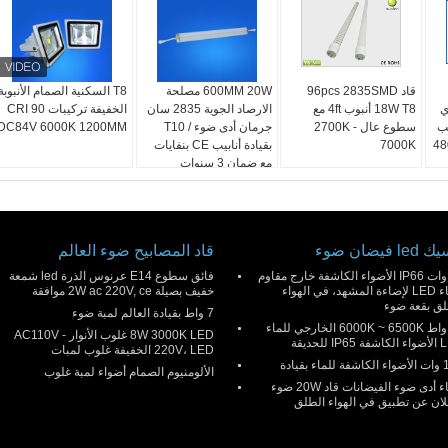
قاد 96pcs 2835SMD
600MM 20W مصلحة
T8 السكنية الصمام الأنبوبة
W كري
18W T8 أنبوب 4ft مع
الارصاد الجوية 2835 سان
الخفيفة تركيبات CRI 90
نب
سطوع عال 2700K -
جرمان أدى ضوء / T10
DC84V 6000K 1200MM
ضوء 480LM
7000K
بقيادة أنابيب CE بنفايات
مع ضمان 3 سنوات
l فيضان ضوء
قاد المصابيح ضوء العالم
50 وات IP66 الأضواء الكاشفة خارج مقاوم
فائق سطوع E14 عرنوس الذرة led شمعة
للماء LED لإضاءة المشهد، في الهواء
خفيف بصيلة 2W ac 220V, ce موافقة
لق بقعة ضوء
7 واط بقيادة العالم لمبة ضوء
30 واط 6000K ~ 6500K الخارجي للماء
8W 3000K LED غلوب الأنوار AC110V -
IP للحديقة
220V، LED الخفيفة غلوب لمبات
ء بقيادة
الألومنيوم الصمام أضواء لمبة غلوب
للماء أدى ضوء الفيضانات قاد 20W ضوء
لان عن تطبيق في الهواء الطلق