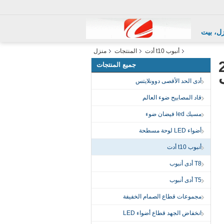
ل، بيت
أنبوب t10 أدت
المنتجات
منزل
25
جميع المنتجات
أدى الحد الأقصى دوونلايتس
قاد المصابيح ضوء العالم
مسيك led فيضان ضوء
أضواء LED لوحة مسطحة
أنبوب t10 أدت
T8 أدى أنبوب
T5 أدى أنبوب
مجموعات قطاع الصمام الخفيفة
انخفاض الجهد قطاع أضواء LED