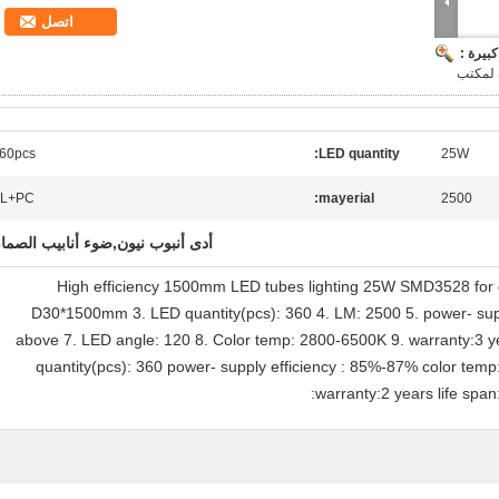
اتصل
بيرة :
60pcs
LED quantity:
25W
L+PC
mayerial:
2500
أدى أنبوب نيون,ضوء أنابيب الصما
High efficiency 1500mm LED tubes lighting 25W SMD3528 for of
D30*1500mm 3. LED quantity(pcs): 360 4. LM: 2500 5. power- supp
above 7. LED angle: 120 8. Color temp: 2800-6500K 9. warranty:3 
quantity(pcs): 360 power- supply efficiency : 85%-87% color te
warranty:2 years life spa