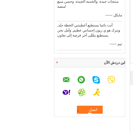
منتجات جيدة، والخدمة الجيدة، وحسن منبع
منصة!
—— مايكل
أنت دائما يستطيع أعطيتني الخطة جيّد,
ويترك هو ي زبون إحساس عظيم, وآمل نحن
يستطيع يتلقّى آخر فرصة إلى تعاون.
—— تيم
ابن دردش الآن