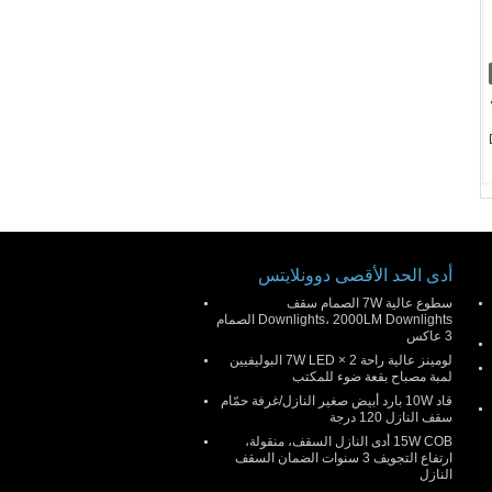
أدى الحد الأقصى دوونلايتس
سطوع عالية 7W الصمام سقف
Downlights، 2000LM Downlights الصمام
3 عاكس
لومينز عالية راحة 2 × 7W LED البوليفيين
لمبة مصباح بقعة ضوء للمكتب
قاد 10W بارد أبيض صغير النازل/غرفة حمّام
سقف النازل 120 درجة
15W COB أدى النازل السقف، منقولة،
ارتفاع التجويف 3 سنوات الضمان السقف
النازل