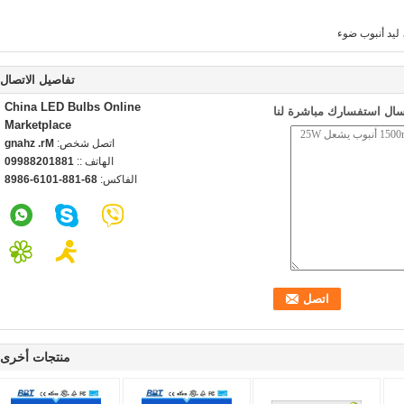
ليد أنبوب ضوء
تفاصيل الاتصال
China LED Bulbs Online
سال استفسارك مباشرة لنا
Marketplace
اتصل شخص:
Mr. zhang
الهاتف ::
18810288990
الفاكس:
86-188-1016-6898
منتجات أخرى