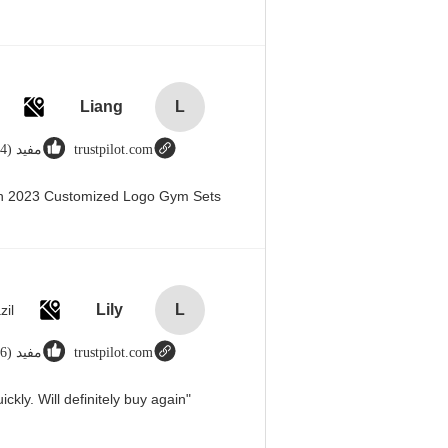
Liang
L
trustpilot.com
مفيد (44)
en 2023 Customized Logo Gym Sets
Lily
L
zil
trustpilot.com
مفيد (666)
"Great value for money. Works perfectly and arrived quickly. Will definitely buy again."