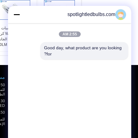
spotlightledbulbs.com
عالية الطاقة 3014 مصلحة
30W T10 LED لمبات
الارصاد الجوية T10 LED
5W 161 194 R3
2:55 AM
لمبات عالية السطوع
LED سيارة بيضاء الجا
تلقائي إشارة لمبات
الوتد لمبات ال
Good day, what product are you looking 
الإضاءة 24W
6500K
for?
طلب اقتباس
مسيك ed
إرسال
الط
LED الأضواء الكاشفة 65
E-Mail
خريطة الموقع
|
150 وات الأضواء الكاشفة للما
الإع