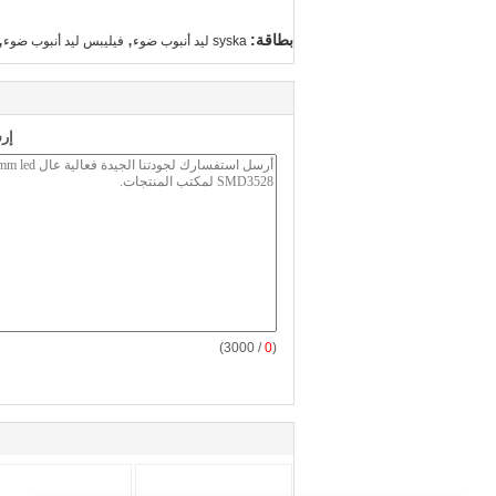
,
,
بطاقة:
syska ليد أنبوب ضوء
فيليبس ليد أنبوب ضوء
إر
/ 3000)
0
(