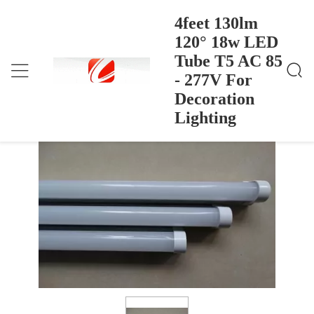
4feet 130lm
120° 18w LED
Tube T5 AC 85
4feet 130lm 120° 18w LED Tube T5 AC 85 - 277V
Nhà
>
Products
>
For Decoration Lighting
- 277V For
4feet 130lm 120° 18w LED Tube T5 AC
Decoration
85 - 277V For Decoration Lighting
Lighting