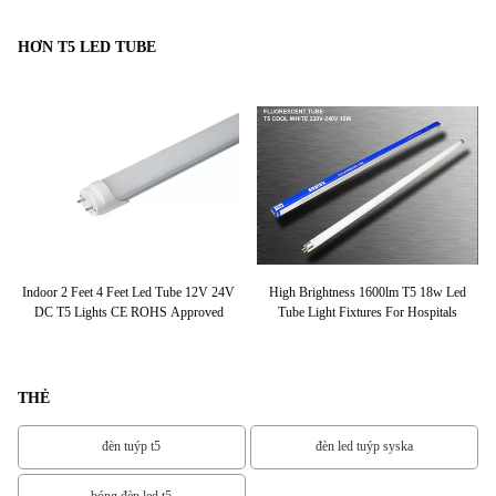
HƠN T5 LED TUBE
 AC
Indoor 2 Feet 4 Feet Led Tube 12V 24V
High Brightness 1600lm T5 18w Led
S
DC T5 Lights CE ROHS Approved
Tube Light Fixtures For Hospitals
THẺ
đèn tuýp t5
đèn led tuýp syska