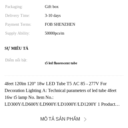
Packaging:
Gift box
Delivery Time:
3-10 days
Payment Terms:
FOB SHENZHEN
Supply Ability:
50000pcs/m
SỰ MIÊU TẢ
Điểm nổi bật:
t5 led fluorescent tube
4feet 120lm 120° 18w LED Tube T5 AC 85 - 277V For
Decoration Lighting A: Technical parameters of led tube 4feet
16w t5 lamp No. Item No.:
LD300Y/LD600Y/LD900Y/LD1000Y/LD1200Y 1 Product
type led tube t5 2 LED ...
MÔ TẢ SẢN PHẨM