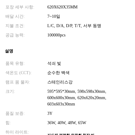
포장 세부 사항:
620X620X35MM
배달 시간:
7~10일
지불 조건:
L/C, D/A, D/P, T/T, 서부 동맹
공급 능력:
100000pcs
설명
품목 유형:
석쇠 빛
색온도 (CCT):
순수한 백색
램프 몸 물자:
스테인리스강
크기:
595*595*30mm, 598x598x30mm,
600x600x30mm, 620x620x20mm,
603x603x30mm
품질 보증:
3Y
힘:
36W, 40W, 48W, 65W
하이 라이트: