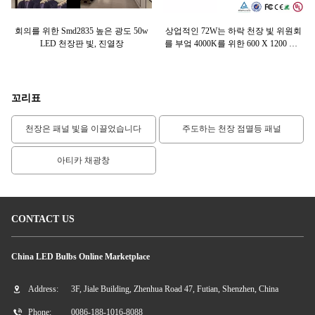
근
회의를 위한 Smd2835 높은 광도 50w
상업적인 72W는 하락 천장 빛 위원회
30
LED 천장판 빛, 진열장
를 부엌 4000K를 위한 600 X 1200 Mm
의
지도했습니다
꼬리표
천장은 패널 빛을 이끌었습니다
주도하는 천장 점멸등 패널
아티카 채광창
CONTACT US
China LED Bulbs Online Marketplace
Address:
3F, Jiale Building, Zhenhua Road 47, Futian, Shenzhen, China
Phone:
0086-188-1016-8088