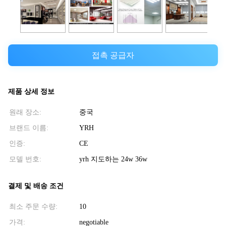
접촉 공급자
제품 상세 정보
원래 장소:
중국
브랜드 이름:
YRH
인증:
CE
모델 번호:
yrh 지도하는 24w 36w
결제 및 배송 조건
최소 주문 수량:
10
가격:
negotiable