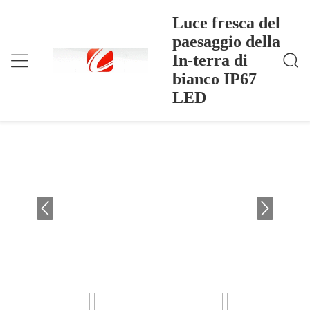
Luce fresca del
paesaggio della
In-terra di
Luce Fresca Del Paesaggio Della In-Terra Di Bianco I
Casa
>
Products
>
P67 LED
bianco IP67
Luce fresca del paesaggio della In-terra
LED
di bianco IP67 LED