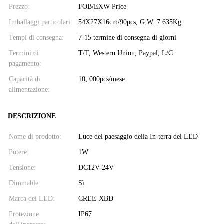
Prezzo:
FOB/EXW Price
Imballaggi particolari:
54X27X16cm/90pcs, G.W: 7.635Kg
Tempi di consegna:
7-15 termine di consegna di giorni
Termini di
T/T, Western Union, Paypal, L/C
pagamento:
Capacità di
10, 000pcs/mese
alimentazione:
DESCRIZIONE
Nome di prodotto:
Luce del paesaggio della In-terra del LED
Potere:
1W
Tensione:
DC12V-24V
Dimmable:
Sì
Marca del LED:
CREE-XBD
Protezione
IP67