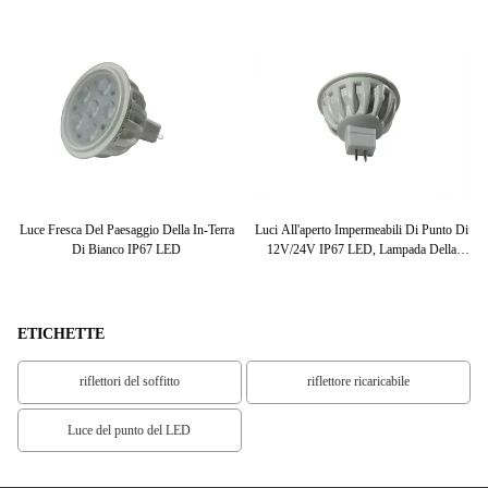
a
Luce Fresca Del Paesaggio Della In-Terra
Luci All'aperto Impermeabili Di Punto Di
Di Bianco IP67 LED
12V/24V IP67 LED, Lampada Della
La
Piattaforma Del LED, Anello Acrilico Del
Fronte
ETICHETTE
riflettori del soffitto
riflettore ricaricabile
Luce del punto del LED