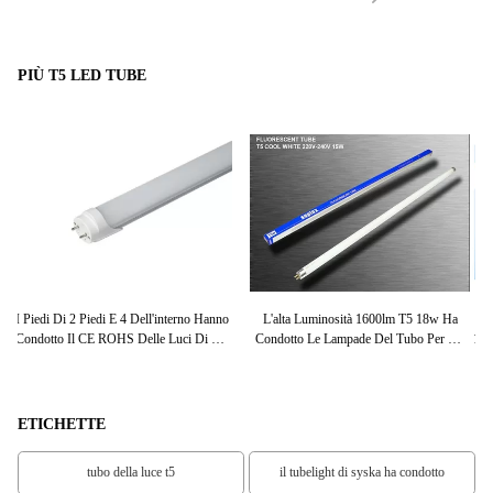
PIÙ T5 LED TUBE
a
Risparmio Energetico 5000K/6000K
80 Watt 4 Piedi Di Metropolitana Di T5
A
Gli
130lm/w Della Luce Della Metropolitana
LED Accendono Eco Amichevole Per La
3
Di SMD2835 1200mm 17W T5 LED
Casa Dell'ufficio
ETICHETTE
tubo della luce t5
il tubelight di syska ha condotto