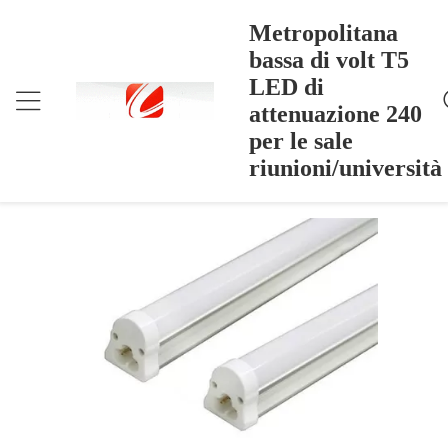
Metropolitana
bassa di volt T5
LED di
Metropolitana Bassa Di Volt T5 LED Di Attenuazione
Casa
>
Products
>
240 Per Le Sale Riunioni/università
attenuazione 240
Metropolitana bassa di volt T5 LED di
per le sale
attenuazione 240 per le sale
riunioni/università
riunioni/università