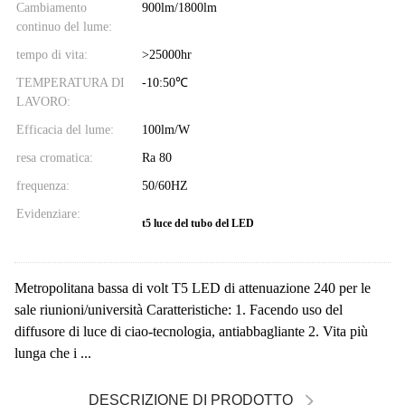
Cambiamento
900lm/1800lm
continuo del lume:
tempo di vita:
>25000hr
TEMPERATURA DI
-10:50℃
LAVORO:
Efficacia del lume:
100lm/W
resa cromatica:
Ra 80
frequenza:
50/60HZ
Evidenziare:
t5 luce del tubo del LED
Metropolitana bassa di volt T5 LED di attenuazione 240 per le
sale riunioni/università Caratteristiche: 1. Facendo uso del
diffusore di luce di ciao-tecnologia, antiabbagliante 2. Vita più
lunga che i ...
DESCRIZIONE DI PRODOTTO