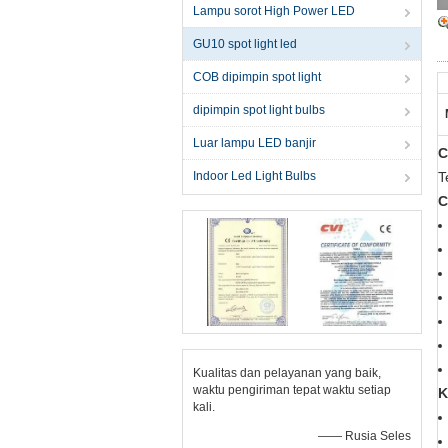
Lampu sorot High Power LED
GU10 spot light led
COB dipimpin spot light
dipimpin spot light bulbs
Luar lampu LED banjir
C
Indoor Led Light Bulbs
T
C
Kualitas dan pelayanan yang baik,
waktu pengiriman tepat waktu setiap
K
kali.
—— Rusia Seles