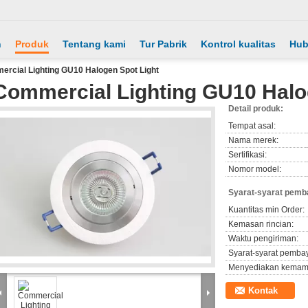
h
Produk
Tentang kami
Tur Pabrik
Kontrol kualitas
Hub
rcial Lighting GU10 Halogen Spot Light
Commercial Lighting GU10 Halo
Detail produk:
Tempat asal:
Nama merek:
Sertifikasi:
Nomor model:
Syarat-syarat pemb
Kuantitas min Order:
Kemasan rincian:
Waktu pengiriman:
Syarat-syarat pemba
Menyediakan kemam
Kontak