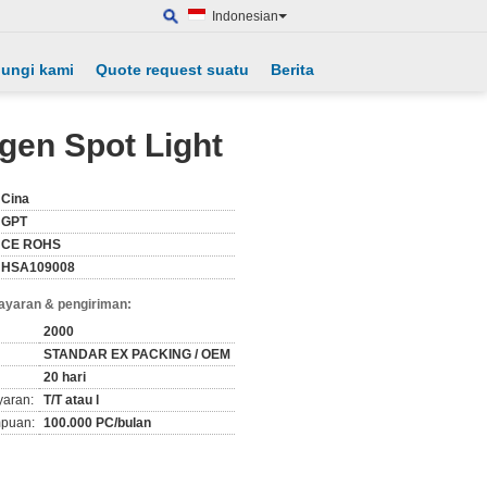
Indonesian
ungi kami
Quote request suatu
Berita
gen Spot Light
Cina
GPT
CE ROHS
HSA109008
ayaran & pengiriman:
2000
STANDAR EX PACKING / OEM
20 hari
yaran:
T/T atau l
puan:
100.000 PC/bulan