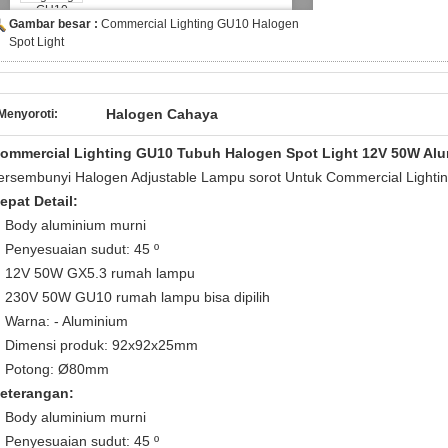
Gambar besar :
Commercial Lighting GU10 Halogen
Spot Light
Halogen Cahaya
Menyoroti:
ommercial Lighting GU10 Tubuh Halogen Spot Light 12V 50W Al
ersembunyi Halogen Adjustable Lampu sorot Untuk Commercial Lighti
epat Detail:
Body aluminium murni
Penyesuaian sudut: 45 º
12V 50W GX5.3 rumah lampu
230V 50W GU10 rumah lampu bisa dipilih
Warna: - Aluminium
Dimensi produk: 92x92x25mm
Potong: Ø80mm
eterangan:
Body aluminium murni
Penyesuaian sudut: 45 º