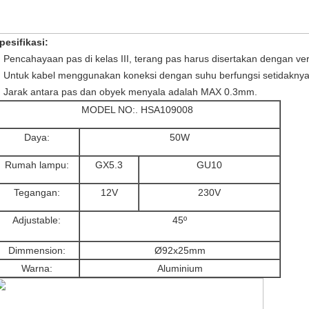
pesifikasi:
Pencahayaan pas di kelas III, terang pas harus disertakan dengan ver
Untuk kabel menggunakan koneksi dengan suhu berfungsi setidakny
Jarak antara pas dan obyek menyala adalah MAX 0.3mm.
MODEL NO:. HSA109008
Daya:
50W
Rumah lampu:
GX5.3
GU10
Tegangan:
12V
230V
Adjustable:
45º
Dimmension:
Ø92x25mm
Warna:
Aluminium