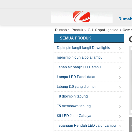
Ruma
Rumah
Produk
GU10 spot light led
Comme
SEMUA PRODUK
Dipimpin langit-langit Downlights
memimpin dunia bola lampu
Tahan air banjir LED lampu
Lampu LED Panel datar
tabung t10 yang dipimpin
T8 dipimpin tabung
T5 membawa tabung
Kit LED Jalur Cahaya
Tegangan Rendah LED Jalur Lampu