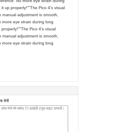
fference. No more eye strain during
it up properly!""The Pico 4's visual
 The manual adjustment is smooth,
o more eye strain during long
 properly!""The Pico 4's visual
 The manual adjustment is smooth,
o more eye strain during long
 भेजें