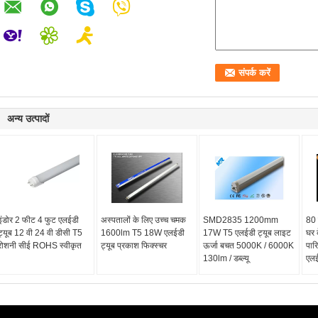
अन्य उत्पादों
इंडोर 2 फीट 4 फुट एलईडी
अस्पतालों के लिए उच्च चमक
SMD2835 1200mm
80 
ट्यूब 12 वी 24 वी डीसी T5
1600lm T5 18W एलईडी
17W T5 एलईडी ट्यूब लाइट
घर 
रोशनी सीई ROHS स्वीकृत
ट्यूब प्रकाश फिक्स्चर
ऊर्जा बचत 5000K / 6000K
पार
130lm / डब्ल्यू
एल