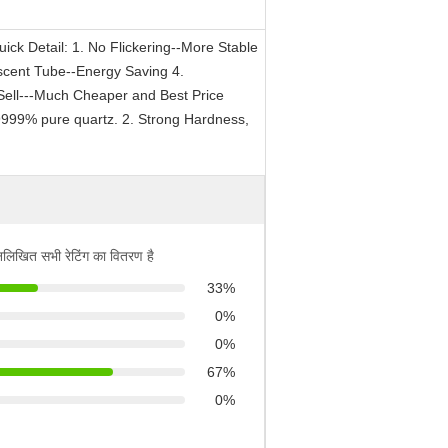
ick Detail: 1. No Flickering--More Stable
scent Tube--Energy Saving 4.
Sell---Much Cheaper and Best Price
9999% pure quartz. 2. Strong Hardness,
्नलिखित सभी रेटिंग का वितरण है
33%
0%
0%
67%
0%