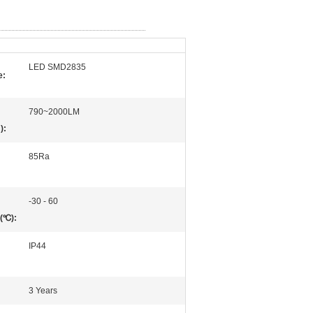
LED SMD2835
e:
790~2000LM
):
85Ra
-30 - 60
(℃):
IP44
3 Years