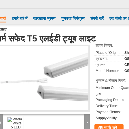
्पादों
हमारे बारे में
कारखाना भ्रमण
गुणवत्ता नियंत्रण
संपर्क करें
एक बोली का 
 लाइट
गर्म सफेद T5 एलईडी ट्यूब लाइट
उत्पाद विवरण:
Place of Origin:
Sh
ब्रांड नाम:
G
प्रमाणन:
CE
Model Number:
GS
भुगतान & नौवहन नियमों:
Minimum Order Quant
मूल्य:
Packaging Details:
Delivery Time:
Payment Terms:
Supply Ability:
संपर्क करें