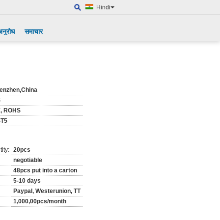
Hindi
अनुरोध
समाचार
enzhen,China
S
, ROHS
T5
ity:
20pcs
negotiable
48pcs put into a carton
5-10 days
Paypal, Westerunion, TT
1,000,00pcs/month