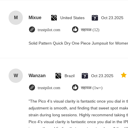
M
Mixue
United States
Oct 23.2025
trustpilot.com
सहायक (12)
Solid Pattern Quick Dry One Piece Jumpsuit for Wom
W
Wanzan
Brazil
Oct 23.2025
trustpilot.com
सहायक (1w+)
"The Pico 4's visual clarity is fantastic once you dial i
adjustment is smooth, and finding that sweet spot make
strain during long sessions. Highly recommend taking th
Pico 4's visual clarity is fantastic once you dial in the