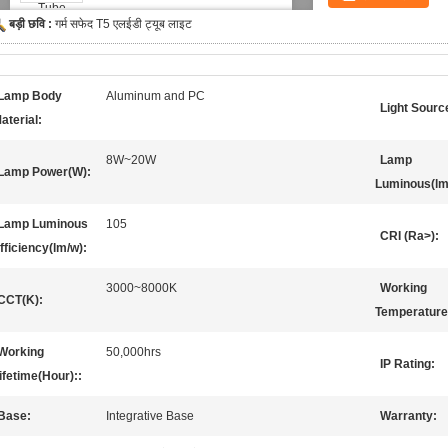
बड़ी छवि :
गर्म सफेद T5 एलईडी ट्यूब लाइट
Lamp Body
Aluminum and PC
Light Sourc
aterial:
8W~20W
Lamp
Lamp Power(W):
Luminous(lm
Lamp Luminous
105
CRI (Ra>):
fficiency(lm/w):
3000~8000K
Working
CCT(K):
Temperature
Working
50,000hrs
IP Rating:
ifetime(Hour)::
Base:
Integrative Base
Warranty: