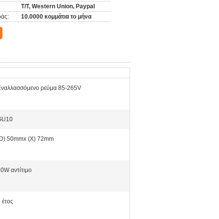
T/T, Western Union, Paypal
άς:
10.0000 κομμάτια το μήνα
Εναλλασσόμενο ρεύμα 85-265V
GU10
(D) 50mmx (Χ) 72mm
0W αντίτιμο
 έτος