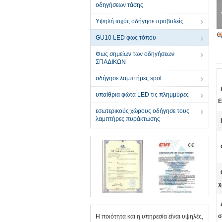
οδηγήσεων τάσης
Υψηλή ισχύς οδήγησε προβολείς
GU10 LED φως τόπου
Φως σημείων των οδηγήσεων
ΣΠΑΔΙΚΩΝ
οδήγησε λαμπτήρες spot
υπαίθρια φώτα LED τις πλημμύρες
Ε
εσωτερικούς χώρους οδήγησε τους
λαμπτήρες πυράκτωσης
χ
σ
Η ποιότητα και η υπηρεσία είναι υψηλές,