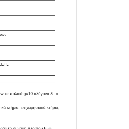
ήτων
cETL
0w τα παλαιά gu10 αλόγονα & το
ικά κτήρια, επιχειρησιακά κτήρια,
σώζει τη δύναμη περίπου 65%,