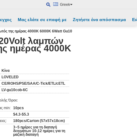
Greek
λεγχος
Μας ελάτε σε επαφή με
Ζητήστε ένα απόσπασμα
Ει
τός της ημέρας 4000K 6000K 6Watt Gu10
20Volt λαμπών
ης ημέρας 4000K
Κίνα
LOVELED
CE/ROHS/PSE/SAA/C-Tick/ETL/cETL
LV-gu10cob-6C
λής Όροι:
ς min:
10pcs
$4.3-$5.3
ιες:
180pcs/Carton (57x57x18cm)
3~5 ημέρες για τη διαταγή
δειγμάτων 10-12 ημέρες για τη
μαζική διαταγή