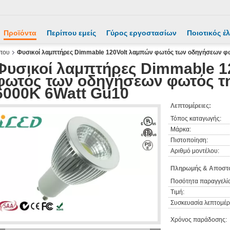
Προϊόντα
Περίπου εμείς
Γύρος εργοστασίων
Ποιοτικός έ
που
Φυσικοί λαμπτήρες Dimmable 120Volt λαμπών φωτός των οδηγήσεων φω
Φυσικοί λαμπτήρες Dimmable 1
φωτός των οδηγήσεων φωτός τ
6000K 6Watt Gu10
Λεπτομέρειες:
Τόπος καταγωγής:
Μάρκα:
Πιστοποίηση:
Αριθμό μοντέλου:
Πληρωμής & Αποστο
Ποσότητα παραγγελία
Τιμή:
Συσκευασία λεπτομέρε
Χρόνος παράδοσης: