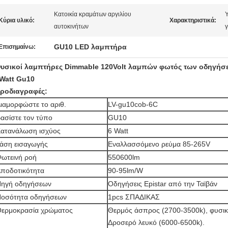
Κατοικία κραμάτων αργιλίου
Υ
Κύρια υλικό:
Χαρακτηριστικά:
αυτοκινήτων
GU10 LED λαμπτήρα
Επισημαίνω:
υσικοί λαμπτήρες Dimmable 120Volt λαμπών φωτός των οδηγήσ
Watt Gu10
ροδιαγραφές:
ιαμορφώστε το αριθ.
LV-gu10cob-6C
ασίστε τον τύπο
GU10
ατανάλωση ισχύος
6 Watt
άση εισαγωγής
Εναλλασσόμενο ρεύμα 85-265V
ωτεινή ροή
550600lm
ποδοτικότητα
90-95lm/W
ηγή οδηγήσεων
Οδηγήσεις Epistar από την Ταϊβάν
οσότητα οδηγήσεων
1pcs ΣΠΑΔΙΚΑΣ
ερμοκρασία χρώματος
Θερμός άσπρος (2700-3500k), φυσικ
Δροσερό λευκό (6000-6500k).