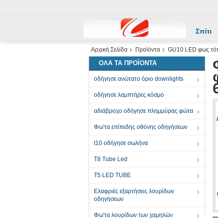
Σπίτι
Αρχική Σελίδα
Προϊόντα
GU10 LED φως τό
ΌΛΑ ΤΑ ΠΡΟΪΌΝΤΑ
οδήγησε ανώτατο όριο downlights
οδήγησε λαμπτήρες κόσμο
αδιάβροχο οδήγησε πλημμύρας φώτα
Φω'τα επίπεδης οθόνης οδηγήσεων
t10 οδήγησε σωλήνα
Τ8 Tube Led
T5 LED TUBE
Ελαφριές εξαρτήσεις λουρίδων
οδηγήσεων
Φω'τα λουρίδων των χαμηλών