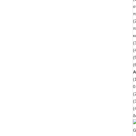
σ
π
(
π
κ
(
(
(
(
Α
(
0
(
(
(
δ