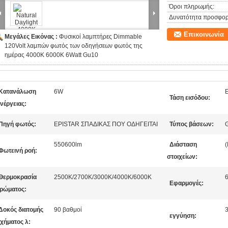
Όροι πληρωμής:
Δυνατότητα προσφορ
Επικοινωνία
Μεγάλες Εικόνας :
Φυσικοί λαμπτήρες Dimmable
120Volt λαμπών φωτός των οδηγήσεων φωτός της
ημέρας 4000K 6000K 6Watt Gu10
Κατανάλωση
6W
Τάση εισόδου:
νέργειας:
Πηγή φωτός:
EPISTAR ΣΠΑΔΙΚΑΣ ΠΟΥ ΟΔΗΓΕΙΤΑΙ
Τύπος βάσεων:
550600lm
Διάσταση
Φωτεινή ροή:
στοιχείων:
Θερμοκρασία
2500K/2700K/3000K/4000K/6000K
6
Εφαρμογές:
ρώματος:
Δοκός διατομής
90 βαθμοί
3
εγγύηση:
χήματος λ: