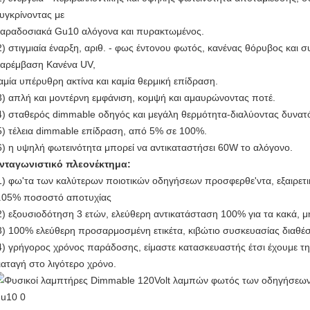
υγκρίνοντας με
αραδοσιακά Gu10 αλόγονα και πυρακτωμένος.
2) στιγμιαία έναρξη, αριθ. - φως έντονου φωτός, κανένας θόρυβος και
αρέμβαση Κανένα UV,
αμία υπέρυθρη ακτίνα και καμία θερμική επίδραση.
3) απλή και μοντέρνη εμφάνιση, κομψή και αμαυρώνοντας ποτέ.
4) σταθερός dimmable οδηγός και μεγάλη θερμότητα-διαλύοντας δυνατ
5) τέλεια dimmable επίδραση, από 5% σε 100%.
6) η υψηλή φωτεινότητα μπορεί να αντικαταστήσει 60W το αλόγονο.
νταγωνιστικό πλεονέκτημα:
1) φω'τα των καλύτερων ποιοτικών οδηγήσεων προσφερθε'ντα, εξαιρετικ
.05% ποσοστό αποτυχίας
2) εξουσιοδότηση 3 ετών, ελεύθερη αντικατάσταση 100% για τα κακά, 
3) 100% ελεύθερη προσαρμοσμένη ετικέτα, κιβώτιο συσκευασίας διαθέσι
4) γρήγορος χρόνος παράδοσης, είμαστε κατασκευαστής έτσι έχουμε τη
ιαταγή στο λιγότερο χρόνο.