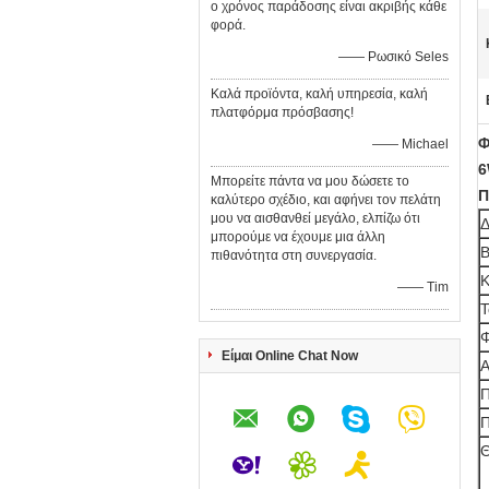
ο χρόνος παράδοσης είναι ακριβής κάθε
φορά.
—— Ρωσικό Seles
Καλά προϊόντα, καλή υπηρεσία, καλή
πλατφόρμα πρόσβασης!
Φ
—— Michael
6
Μπορείτε πάντα να μου δώσετε το
Π
καλύτερο σχέδιο, και αφήνει τον πελάτη
μου να αισθανθεί μεγάλο, ελπίζω ότι
Δ
μπορούμε να έχουμε μια άλλη
Β
πιθανότητα στη συνεργασία.
Κ
—— Tim
Τ
Φ
Είμαι Online Chat Now
Α
Π
Π
Θ