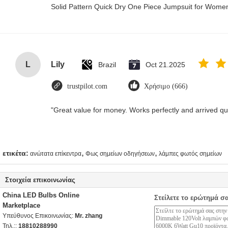
Solid Pattern Quick Dry One Piece Jumpsuit for Wom
L
Lily
Brazil
Oct 21.2025
trustpilot.com
Χρήσιμο (666)
"Great value for money. Works perfectly and arrived quic
,
,
ετικέτα:
ανώτατα επίκεντρα
Φως σημείων οδηγήσεων
λάμπες φωτός σημείων
Στοιχεία επικοινωνίας
China LED Bulbs Online
Στείλετε το ερώτημά σ
Marketplace
Υπεύθυνος Επικοινωνίας:
Mr. zhang
Τηλ.::
18810288990