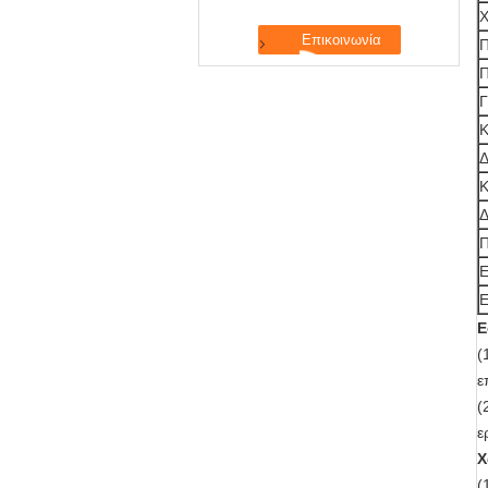
Χ
Π
Π
Γ
Κ
Δ
Κ
Δ
Π
Ε
Ε
Ε
(
ε
(
ε
Χ
(