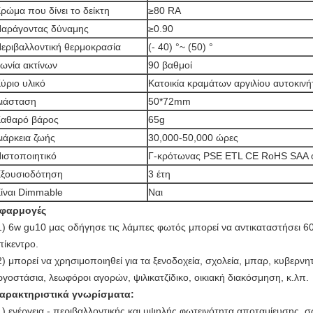
ρώμα που δίνει το δείκτη
≥80 RA
αράγοντας δύναμης
≥0.90
εριβαλλοντική θερμοκρασία
(- 40) °~ (50) °
ωνία ακτίνων
90 βαθμοί
ύριο υλικό
Κατοικία κραμάτων αργιλίου αυτοκιν
ιάσταση
50*72mm
αθαρό βάρος
65g
ιάρκεια ζωής
30,000-50,000 ώρες
ιστοποιητικό
Γ-κρότωνας PSE ETL CE RoHS SAA 
ξουσιοδότηση
3 έτη
ίναι Dimmable
Ναι
φαρμογές
1) 6w gu10 μας οδήγησε τις λάμπες φωτός μπορεί να αντικαταστήσει 6
πίκεντρο.
2) μπορεί να χρησιμοποιηθεί για τα ξενοδοχεία, σχολεία, μπαρ, κυβερνητ
ργοστάσια, λεωφόροι αγορών, ψιλικατζίδικο, οικιακή διακόσμηση, κ.λπ.
αρακτηριστικά γνωρίσματα:
1) ενέργεια - περιβαλλοντικής και υψηλής φωτεινότητα αποταμίευσης, 