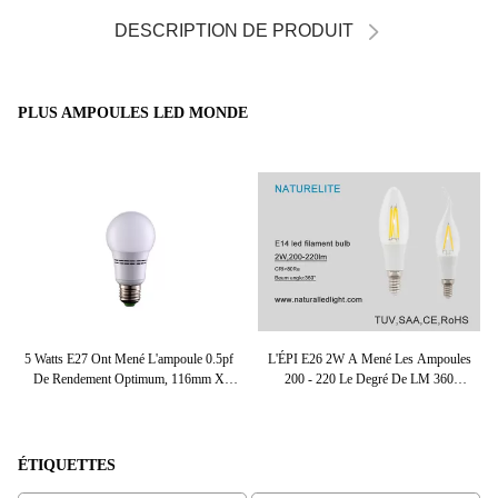
DESCRIPTION DE PRODUIT
PLUS AMPOULES LED MONDE
ent
5 Watts E27 Ont Mené L'ampoule 0.5pf
L'ÉPI E26 2W A Mené Les Ampoules
rtz
De Rendement Optimum, 116mm X
200 - 220 Le Degré De LM 360
M
60mm, Ra De Globe > 90 Menés
AC110/220V
ÉTIQUETTES