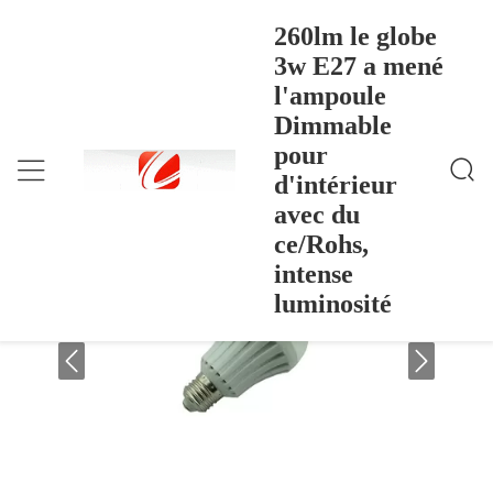
260lm le globe
3w E27 a mené
l'ampoule
260lm Le Globe 3w E27 A Mené L'ampoule Dimmab
Accueil
>
Products
>
Le Pour D'intérieur Avec Du Ce/Rohs, Intense Lumino
Dimmable
Sité
260lm le globe 3w E27 a mené l'ampoule
pour
Dimmable pour d'intérieur avec du
d'intérieur
ce/Rohs, intense luminosité
avec du
ce/Rohs,
intense
luminosité