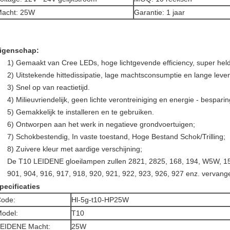
acht: 25W
Garantie: 1 jaar
igenschap:
1)
Gemaakt van Cree LEDs, hoge lichtgevende efficiency, super held
2) Uitstekende hittedissipatie, lage machtsconsumptie en lange leve
3) Snel op van reactietijd.
4) Milieuvriendelijk, geen lichte verontreiniging en energie - besparin
5) Gemakkelijk te installeren en te gebruiken.
6) Ontworpen aan het werk in negatieve grondvoertuigen;
7)
Schokbestendig, In vaste toestand, Hoge Bestand Schok/Trilling;
8)
Zuivere kleur met aardige verschijning;
De T10 LEIDENE gloeilampen zullen 2821, 2825, 168, 194, W5W, 158
901, 904, 916, 917, 918, 920, 921, 922, 923, 926, 927 enz. vervange
pecificaties
ode:
Hl-5g-t10-HP25W
odel:
T10
EIDENE Macht:
25W