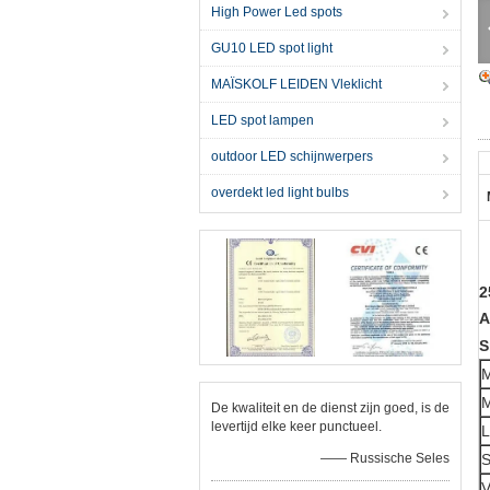
High Power Led spots
GU10 LED spot light
MAÏSKOLF LEIDEN Vleklicht
LED spot lampen
outdoor LED schijnwerpers
overdekt led light bulbs
2
A
S
M
M
De kwaliteit en de dienst zijn goed, is de
levertijd elke keer punctueel.
L
—— Russische Seles
S
V