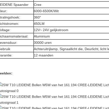
EIDENE Spaander
Cree
leur:
6000-6500K/Wit
tralingshoek:
360°
ichtstromen:
450LM
oltage:
12V~ 24V gelijkstroom
ichaamsmateriaal:
Aluminium
evensduur:
30000 uren
ebruik
Achteruitrijlamp, Signaallicht die, Deurlicht, licht 
arantie:
12 maanden
eelden: