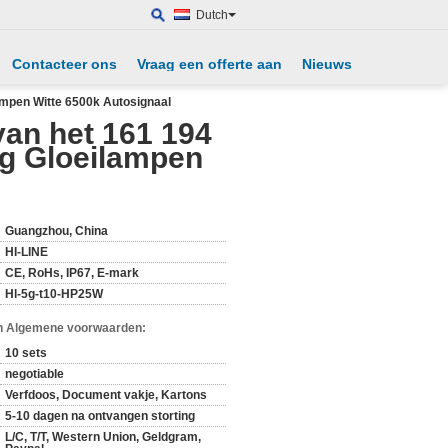
Dutch
Contacteer ons
Vraag een offerte aan
Nieuws
mpen Witte 6500k Autosignaal
an het 161 194
ig Gloeilampen
Guangzhou, China
HI-LINE
CE, RoHs, IP67, E-mark
Hl-5g-t10-HP25W
n Algemene voorwaarden:
10 sets
negotiable
Verfdoos, Document vakje, Kartons
5-10 dagen na ontvangen storting
L/C, T/T, Western Union, Geldgram,