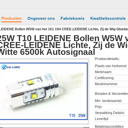
Producten
Ongeveer ons
Fabrieksreis
Kwaliteitscontrole
LEIDENE Bollen W5W van het 161 194 CREE-LEIDENE Lichte, Zij de Wig Gloeila
25W T10 LEIDENE Bollen W5W v
CREE-LEIDENE Lichte, Zij de W
Witte 6500k Autosignaal
Productdetails:
Plaats van herkomst:
Merknaam:
Certificering:
Modelnummer:
Betalen & Verzende
Min. bestelaantal:
Prijs:
Verpakking Details:
Levertijd:
Betalingscondities: