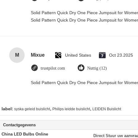
Solid Pattern Quick Dry One Piece Jumpsuit for Wom
Solid Pattern Quick Dry One Piece Jumpsuit for Wom
M
Mixue
United States
Oct 23.2025
trustpilot.com
Nuttig (12)
Solid Pattern Quick Dry One Piece Jumpsuit for Wom
,
,
label:
syska geleid buislicht
Philips leidde buislicht
LEIDEN Buislicht
Contactgegevens
China LED Bulbs Online
Direct Stuur uw aanvra