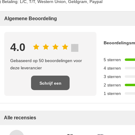
) Betaling: L/C, T/T, Western Union, Geldgram, Paypal
Algemene Beoordeling
Beoordelings
4.0
5 sterren
Gebaseerd op 50 beoordelingen voor
deze leverancier
4 sterren
3 sterren
Schrijf een
2 sterren
1 sterren
recensie
Alle recensies