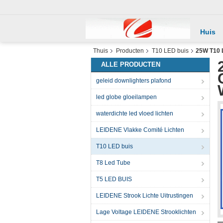
Huis
Thuis
Producten
T10 LED buis
25W T10 
ALLE PRODUCTEN
geleid downlighters plafond
led globe gloeilampen
waterdichte led vloed lichten
LEIDENE Vlakke Comité Lichten
T10 LED buis
T8 Led Tube
T5 LED BUIS
LEIDENE Strook Lichte Uitrustingen
Lage Voltage LEIDENE Strooklichten