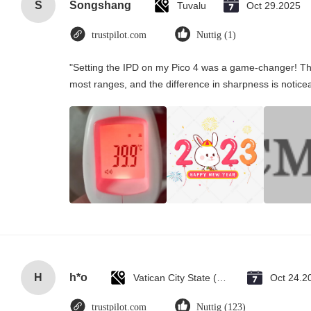
S
Songshang
Tuvalu
Oct 29.2025
trustpilot.com
Nuttig (1)
"Setting the IPD on my Pico 4 was a game-changer! Th
most ranges, and the difference in sharpness is notice
H
h*o
Vatican City State (Holy See)
Oct 24.2
trustpilot.com
Nuttig (123)