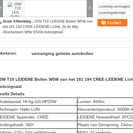
Levering vermogen:
Leveringstermijn:
Grote Afbeelding :
25W T10 LEIDENE Bollen W5W van
Contact
het 161 194 CREE-LEIDENE Lichte, Zij de Wig
Gloeilampen Witte 6500k Autosignaal
vervanging geleide autobollen
Markeren:
5W T10 LEIDENE Bollen W5W van het 161 194 CREE-LEIDENE Lichte
utosignaal
nelle Details
odelaantal: Hl-5g-t10-HP25W
Lumen: 450lm
erknaam: Hallo-LIJN
Kleurentemperatuur: 6000K-6
EIDENE Spaander: CREE
LEIDENE Hoeveelheid: 5PCS
tralingshoek: 360°
Plaats van Oorsprong: China
oltage: 12V~ 24V gelijkstroom
MOQ: 10 reeksen