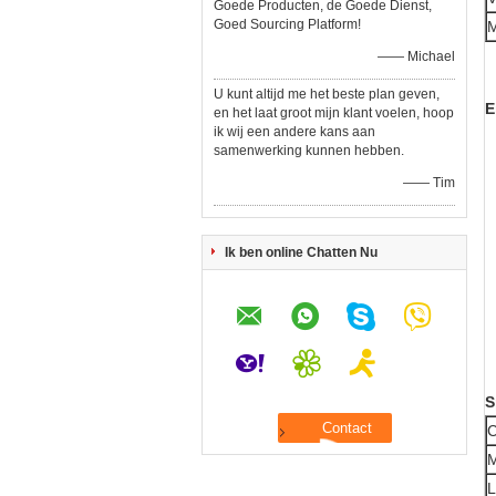
Goede Producten, de Goede Dienst,
Goed Sourcing Platform!
M
—— Michael
U kunt altijd me het beste plan geven,
E
en het laat groot mijn klant voelen, hoop
ik wij een andere kans aan
samenwerking kunnen hebben.
—— Tim
Ik ben online Chatten Nu
S
C
M
L