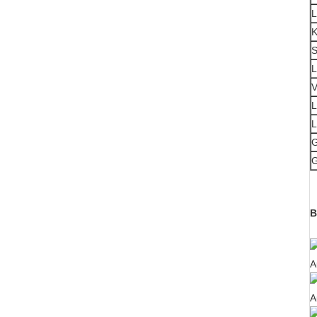
L
K
S
L
V
L
L
G
G
B