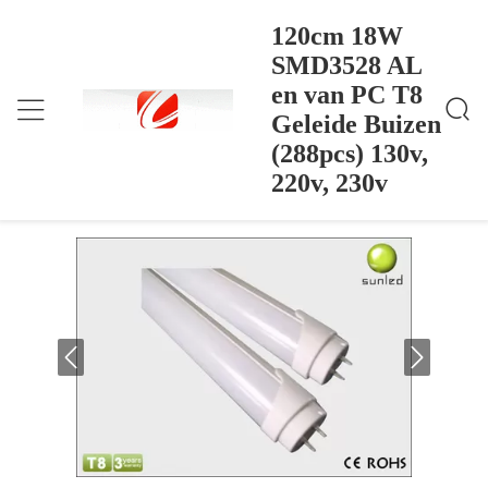
120cm 18W
SMD3528 AL
en van PC T8
120cm 18W SMD3528 AL En Van PC T8 Geleide B
Thuis
>
Products
>
Uizen (288pcs) 130v, 220v, 230v
Geleide Buizen
120cm 18W SMD3528 AL en van PC T8
(288pcs) 130v,
Geleide Buizen (288pcs) 130v, 220v,
220v, 230v
230v