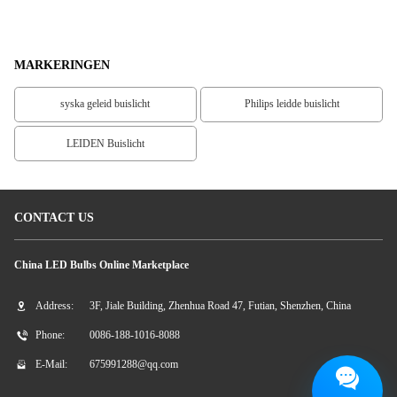
Jaar Garantie
MARKERINGEN
syska geleid buislicht
Philips leidde buislicht
LEIDEN Buislicht
CONTACT US
China LED Bulbs Online Marketplace
Address:
3F, Jiale Building, Zhenhua Road 47, Futian, Shenzhen, China
Phone:
0086-188-1016-8088
E-Mail:
675991288@qq.com