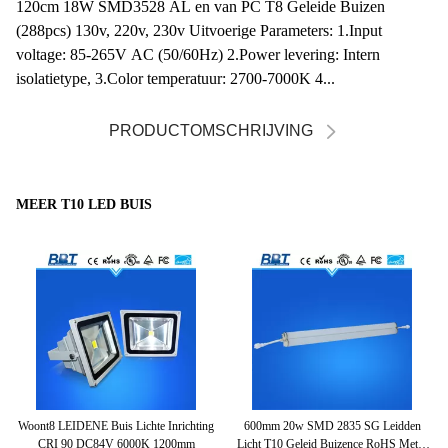
120cm 18W SMD3528 AL en van PC T8 Geleide Buizen
(288pcs) 130v, 220v, 230v Uitvoerige Parameters: 1.Input
voltage: 85-265V AC (50/60Hz) 2.Power levering: Intern
isolatietype, 3.Color temperatuur: 2700-7000K 4...
PRODUCTOMSCHRIJVING
MEER T10 LED BUIS
ENE
Woont8 LEIDENE Buis Lichte Inrichting
600mm 20w SMD 2835 SG Leidden
96
80
CRI 90 DC84V 6000K 1200mm
Licht T10 Geleid Buizence RoHS Met 3
4f