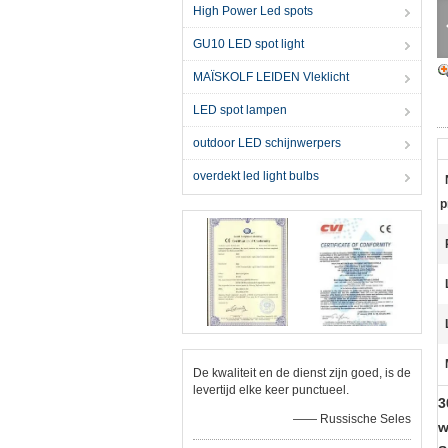
High Power Led spots
GU10 LED spot light
MAÏSKOLF LEIDEN Vleklicht
LED spot lampen
outdoor LED schijnwerpers
overdekt led light bulbs
p
De kwaliteit en de dienst zijn goed, is de
levertijd elke keer punctueel.
3
—— Russische Seles
w