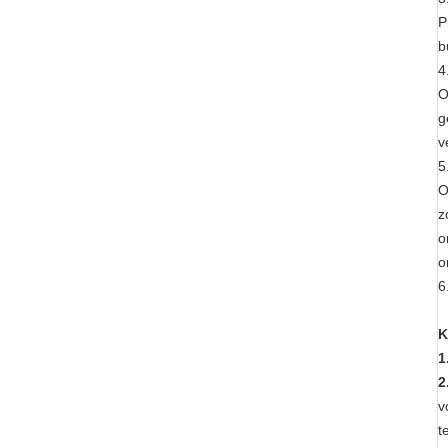
P
b
4
O
g
v
5
O
z
o
o
6
K
1
2
v
t