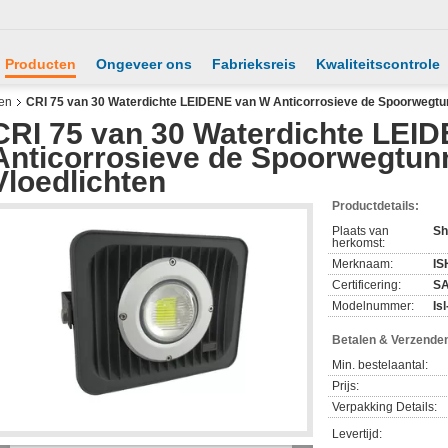
Producten
Ongeveer ons
Fabrieksreis
Kwaliteitscontrole
ten
CRI 75 van 30 Waterdichte LEIDENE van W Anticorrosieve de Spoorwegtu
CRI 75 van 30 Waterdichte LEI
Anticorrosieve de Spoorwegtun
Vloedlichten
Productdetails:
Plaats van
Sh
herkomst:
Merknaam:
IS
Certificering:
SA
Modelnummer:
Is
Betalen & Verzende
Min. bestelaantal:
Prijs:
Verpakking Details:
Levertijd: