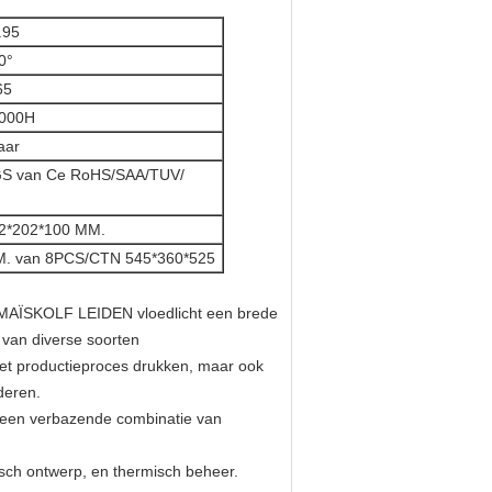
.95
0°
65
000H
aar
S van Ce RoHS/SAA/TUV/
2*202*100 MM.
. van 8PCS/CTN 545*360*525
 MAÏSKOLF LEIDEN vloedlicht een brede
 van diverse soorten
 het productieproces drukken, maar ook
deren.
 een verbazende combinatie van
isch ontwerp, en thermisch beheer.