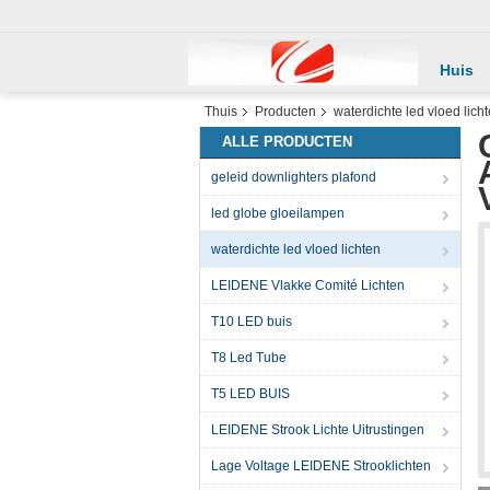
Huis
Thuis
Producten
waterdichte led vloed lich
ALLE PRODUCTEN
geleid downlighters plafond
led globe gloeilampen
waterdichte led vloed lichten
LEIDENE Vlakke Comité Lichten
T10 LED buis
T8 Led Tube
T5 LED BUIS
LEIDENE Strook Lichte Uitrustingen
Lage Voltage LEIDENE Strooklichten