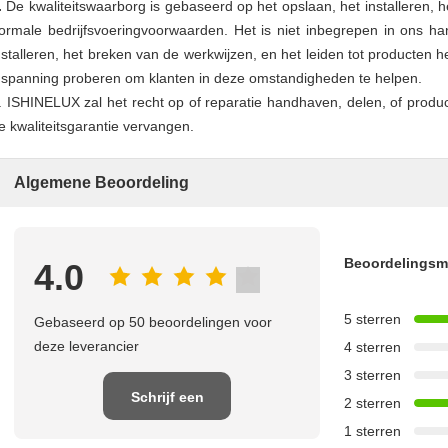
.
De kwaliteitswaarborg is gebaseerd op het opslaan, het installeren, 
ormale bedrijfsvoeringvoorwaarden. Het is niet inbegrepen in ons
nstalleren, het breken van de werkwijzen, en het leiden tot producten
nspanning proberen om klanten in deze omstandigheden te helpen.
. ISHINELUX zal het recht op of reparatie handhaven, delen, of produc
e kwaliteitsgarantie vervangen.
Algemene Beoordeling
Beoordelings
4.0
5 sterren
Gebaseerd op 50 beoordelingen voor
deze leverancier
4 sterren
3 sterren
Schrijf een
2 sterren
1 sterren
recensie