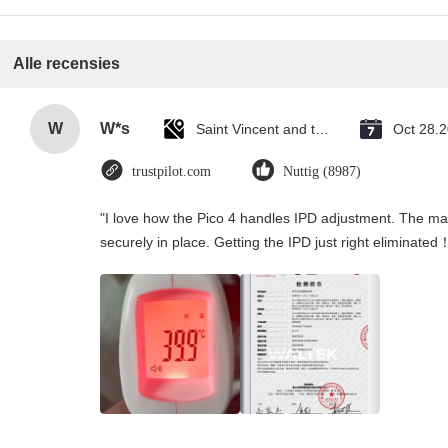
Alle recensies
W
W*s
Saint Vincent and the Grenadines
Oct 28.
trustpilot.com
Nuttig (8987)
"I love how the Pico 4 handles IPD adjustment. The manu
securely in place. Getting the IPD just right eliminated