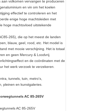
Ds aan volkomen vervangen te produceren
ogenaluminium en vin om het koelen
jging effectief te controleren en het
voerde enige hoge machtsleiden met
 de hoge machtsvloed uitstekende
(AC85-265), die op het meest de landen
oen, blauw, geel, rood, etc. Het model is
estand met mooie verschijning. Het is totaal
eren en geen Mercury & Loodvrij.
erlichtingseffect en de coördinaten met de
uur het werk verzoek te verzekeren.
ra, tunnels, tuin, metro's,
n, pleinen en kunstgaleries.