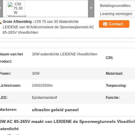
Betalingscondities:
Levering vermogen:
Grote Afbeelding :
CRI 75 van 30 Waterdichte
Contact
LEIDENE van W Anticorrosieve de Spoorwegtunnels AC
85-265V Vloedlichten
Naam van het
30W waterdichte LEIDENE Vloedlichten
CRI:
roduct:
Power:
30W
Materiaal:
Lichtstroom:
24002550lm
Toepassing:
LED:
Epistarmaïskolf
Functie:
ultraslim geleid paneel
Markeren:
0W AC 85-265V maakt van LEIDENE de Spoorwegtunnels Vloedlich
aterdicht