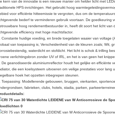
e kern van de innovatie is een nieuwe manier om helder licht met LE
raditionele HPS-inrichtingen. Het gebruikt hoog warmtegeleidingsverm
ebied voor efficiënte hitteemissie te vergroten, dus om de temperatuursti
ichtgevende bederf te verminderen gebruik voortaan. De goedkeuring 
etrouwbare hoog rendementbestuurder in, heeft dit soort het licht van
ichtgevende efficiency met hoge machtsfactor.
. Constante huidige voeding, en brede toegelaten waaier van voltage 
lobaal van toepassing is; Verscheidenheid van de kleuren zoals; Wit, gr
orrosiebestendig, waterdicht en stofdicht. Het licht is schok & trilling b
roene verlichtingsbron zonder UV of IRL, en het is van geen het knipp
. De geanodiseerde aluminiumreflector houdt het gelijke en efficiënte v
adiator, die een koelsysteem uitvoeren om veilige prestaties voor lang 
egelbare hoek het opzetten inbegrepen steunen.
. Toepassing: Modellerende gebouwen, bruggen, vierkanten, sportencent
ndergrondsen, fabrieken, clubs, hotels, stadia, parken, parkeerterreine
roductdetails: