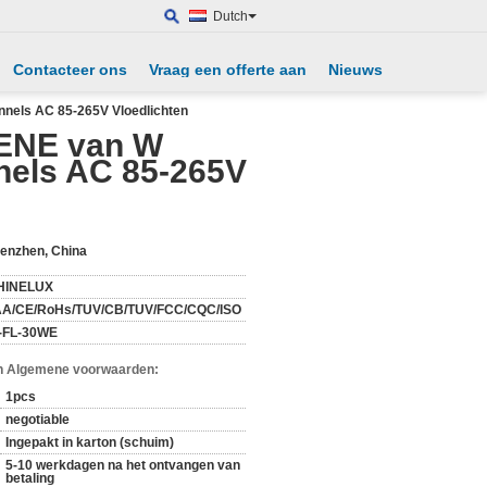
Dutch
Contacteer ons
Vraag een offerte aan
Nieuws
nnels AC 85-265V Vloedlichten
DENE van W
nels AC 85-265V
enzhen, China
HINELUX
A/CE/RoHs/TUV/CB/TUV/FCC/CQC/ISO
l-FL-30WE
n Algemene voorwaarden:
1pcs
negotiable
Ingepakt in karton (schuim)
5-10 werkdagen na het ontvangen van
betaling