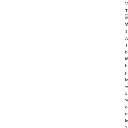
T
W
1
A
T
b
M
h
p
k
v
2
W
g
t
k
3