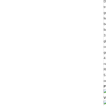
D
t
g
l
b
l
3
g
c
g
4
r
R
5
o
P