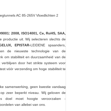
O9001: 2008, ISO14001, Ce, RoHS, SAA,
 productie uit. Wij selecteren slechts de
GELUX, EPISTAR-
LEIDENE spaanders,
iken de nieuwste technologie van de
sink om stabiliteit en duurzaamheid van de
t verblijven door het strikte systeem voor
est vóór verzending om hoge stabiliteit te
ijke samenwerking, geen kwestie vandaag
 op zeer beperkt niveau. Wij geloven de
Ons doel moet hoogte veroorzaken -
oordelen van allebei van ons.