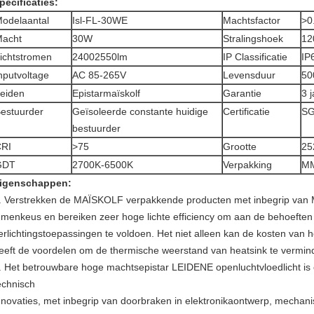
pecificaties:
odelaantal
Isl-FL-30WE
Machtsfactor
>
0
acht
30W
Stralingshoek
12
ichtstromen
24002550lm
IP Classificatie
IP
nputvoltage
AC 85-265V
Levensduur
50
eiden
Epistarmaïskolf
Garantie
3 j
estuurder
Geïsoleerde constante huidige
Certificatie
SG
bestuurder
RI
>
75
Grootte
25
GDT
2700K-6500K
Verpakking
MM
igenschappen:
. Verstrekken de MAÏSKOLF verpakkende producten met inbegrip van
umenkeus en bereiken zeer hoge lichte efficiency om aan de behoeften
erlichtingstoepassingen te voldoen. Het niet alleen kan de kosten van
eeft de voordelen om de thermische weerstand van heatsink te vermin
. Het betrouwbare hoge machtsepistar LEIDENE openluchtvloedlicht is
echnisch
nnovaties, met inbegrip van doorbraken in elektronikaontwerp, mechan