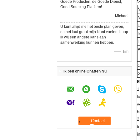
S
Goede Producten, de Goede Dienst,
Goed Sourcing Platform!
M
—— Michael
M
L
U kunt altijd me het beste plan geven,
en het laat groot mijn klant voelen, hoop
I
ik wij een andere kans aan
L
samenwerking kunnen hebben.
B
—— Tim
C
Ik ben online Chatten Nu
E
1
l
v
h
2
t
i