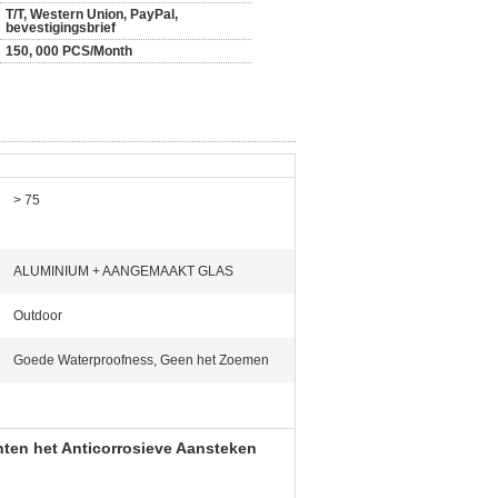
T/T, Western Union, PayPal,
bevestigingsbrief
150, 000 PCS/Month
> 75
ALUMINIUM + AANGEMAAKT GLAS
Outdoor
Goede Waterproofness, Geen het Zoemen
ten het Anticorrosieve Aansteken