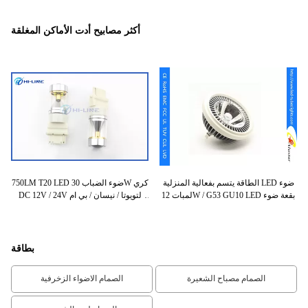
أكثر مصابيح أدت الأماكن المغلقة
E12 لاصف Dimm
الطاقة يتسم بفعالية المنزلية LED ضوء
750LM T20 LED ضوء الضباب 30W كري
لمبات 12W / G53 GU10 LED بقعة ضوء
DC 12V / 24V لتويوتا / نيسان / بي ام
دبليو
بطاقة
الصمام مصباح الشعيرة
الصمام الاضواء الزخرفية