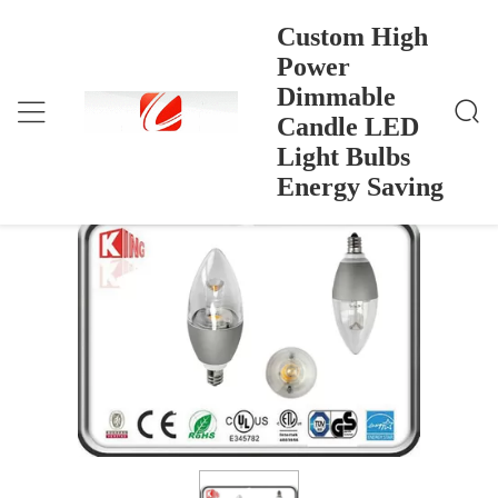
Custom High
Power
Dimmable
Custom High Power Dimmable Candle LED Light B
منزل
>
Products
>
Ulbs Energy Saving
Candle LED
Custom High Power Dimmable Candle
Light Bulbs
LED Light Bulbs Energy Saving
Energy Saving