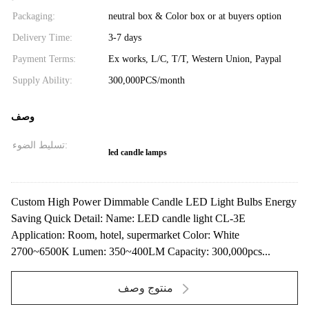
Packaging:
neutral box & Color box or at buyers option
Delivery Time:
3-7 days
Payment Terms:
Ex works, L/C, T/T, Western Union, Paypal
Supply Ability:
300,000PCS/month
وصف
تسليط الضوء:
led candle lamps
Custom High Power Dimmable Candle LED Light Bulbs Energy
Saving Quick Detail: Name: LED candle light CL-3E
Application: Room, hotel, supermarket Color: White
2700~6500K Lumen: 350~400LM Capacity: 300,000pcs...
منتوج وصف