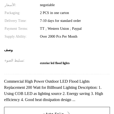
الأسعار:
negotiable
Packaging:
2 PCS in one carton
Delivery Time:
7-10 days for standard order
Payment Terms:
TT ; Western Union ; Paypal
Supply Ability:
Over 2000 Pcs Per Month
وصف
تسليط الضوء:
exterior led flood lights
Commercial High Power Outdoor LED Flood Lights
Replacement 200 Watt for Billboard Lighting Description: 1.
Using COB LED as lighting source 2. Energy saving 3. High
efficiency 4. Good heat dissipation design ...
منتوج وصف