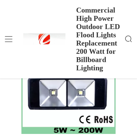
Commercial
High Power
Outdoor LED
Commercial High Power Outdoor LED Flood Lights
منزل
>
Products
>
Replacement 200 Watt For Billboard Lighting
Flood Lights
Commercial High Power Outdoor LED
Replacement
Flood Lights Replacement 200 Watt for
200 Watt for
Billboard Lighting
Billboard
Lighting