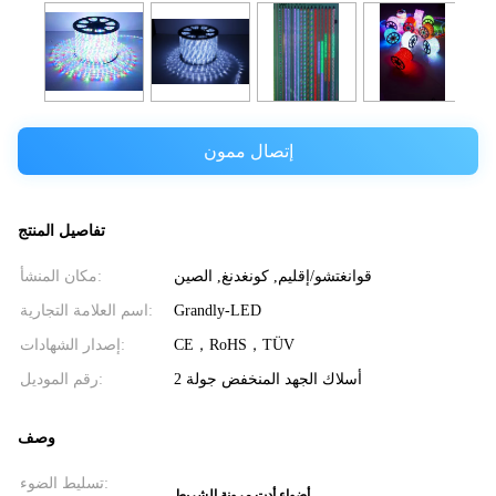
إتصال ممون
تفاصيل المنتج
قوانغتشو/إقليم, كونغدنغ, الصين
مكان المنشأ:
Grandly-LED
اسم العلامة التجارية:
CE，RoHS，TÜV
إصدار الشهادات:
أسلاك الجهد المنخفض جولة 2
رقم الموديل:
وصف
تسليط الضوء:
أضواء أدت مرونة الشريط