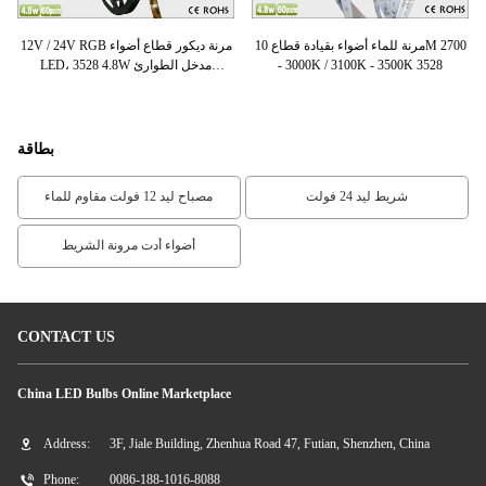
 م 16-
مرنة للماء أضواء بقيادة قطاع 10M 2700
12V / 24V RGB مرنة ديكور قطاع أضواء
3 في
- 3000K / 3100K - 3500K 3528
LED، 3528 4.8W مدخل الطوارئ
قطا
والإضاءة
بطاقة
شريط ليد 24 فولت
مصباح ليد 12 فولت مقاوم للماء
أضواء أدت مرونة الشريط
CONTACT US
China LED Bulbs Online Marketplace
Address:
3F, Jiale Building, Zhenhua Road 47, Futian, Shenzhen, China
Phone:
0086-188-1016-8088