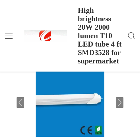
High
brightness
20W 2000
High Brightness 20W 2000 Lumen T10 LED Tube 4
منزل
>
Products
>
Ft SMD3528 For Supermarket
lumen T10
High brightness 20W 2000 lumen T10
LED tube 4 ft
LED tube 4 ft SMD3528 for
SMD3528 for
supermarket
supermarket