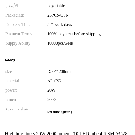
الأسعار:
negotiable
Packaging:
25PCS/CTN
Delivery Time:
5-7 work days
Payment Terms:
100% payment before shipping
Supply Ability:
10000pcs/week
وصف
size:
D30*1200mm
material:
AL+PC
power:
20W
lumen:
2000
تسليط الضوء:
led tube lighting
High brightness 20W 2000 lumen T10 LED tube 4 ft SMD3528