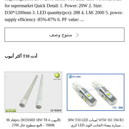
for supermarket Quick Detail: 1. Power: 20W 2. Size:
D30*1200mm 3. LED quantity(pcs): 288 4. LM: 2000 5. power-
supply efficiency :85%-87% 6. PF value: ...
منتوج وصف
أكثر أنبوب T10 أدت
جوية
30W T10 LED لمبات W5W 161 194 R3
قاد 96pcs 2835SMD 18W T8 أنبوب 4ft
T10 L
كري LED سيارة بيضاء الجانب الوتد
مع سطوع عال 2700K - 7000K