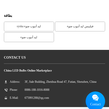
لمبات الضوء 480LM 6500K
بنف
بطاقة
فيليبس ليد أنبوب ضوء
syska ليد أنبوب ضوء
ليد أنبوب ضوء
CONTACT US
China LED Bulbs Online Marketplace
Address:
3F, Jiale Building, Zhenhua Road 47, Futian, Shenzhen, China
Phone:
0086-188-1016-8088
E-Mail:
675991288@qq.com
Contact