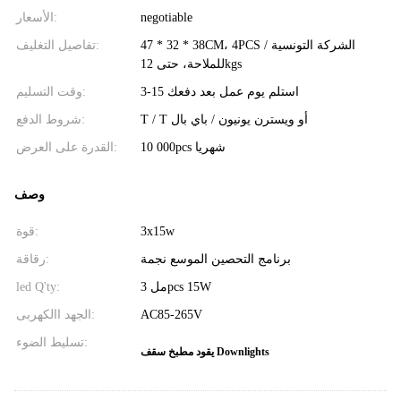
negotiable
الأسعار:
47 * 32 * 38CM، 4PCS / الشركة التونسية
تفاصيل التغليف:
للملاحة، حتى 12kgs
3-15 استلم يوم عمل بعد دفعك
وقت التسليم:
T / T أو ويسترن يونيون / باي بال
شروط الدفع:
10 000pcs شهريا
القدرة على العرض:
وصف
3x15w
قوة:
برنامج التحصين الموسع نجمة
رقاقة:
مل 3pcs 15W
led Q'ty:
AC85-265V
الجهد االكهربى:
تسليط الضوء:
يقود مطبخ سقف Downlights