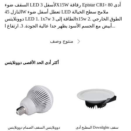
السقف ضوء LED لأسفل 3X15W رقاقة Epistar CRI> 80 أدى
النازل 45W تعطل أسفل ضوء LED ملامح سطح الخيالة
دوونلايتس LED 1. 1x7w الطاقة إلى 3x15w 2. الطوق الخارجي
أبيض مع الجسم الأسود يظهر جدا عالية الجودة. 3. ارتفاع ا...
منتوج وصف
أكثر أدى الحد الأقصى دوونلايتس
قولة،
المطبخ أدى Downlights سقف
دوونلايتس السقف الصمام دوونلايتس